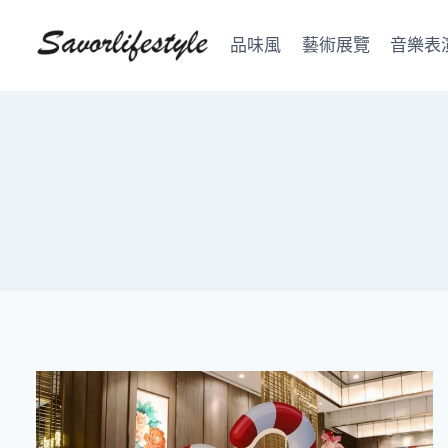
Skip
to
品味風
藝術展覽
音樂表
content