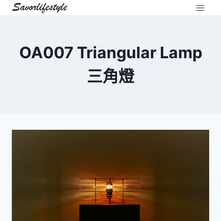
Skip
to
content
OA007 Triangular Lamp
三角燈