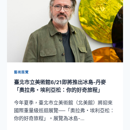
界
的
探
索
精
神！
「奧
拉
弗．
埃
利
亞
藝術展覽
松：
臺北市立美術館6/21即將推出冰島-丹麥
你
的
「奧拉弗・埃利亞松：你的好奇旅程」
好
奇
今年夏季，臺北市立美術館（北美館）將迎來
旅
國際重量級巡迴展覽──「奧拉弗・埃利亞松：
程」
你的好奇旅程」。展覽為冰島-…
北
美