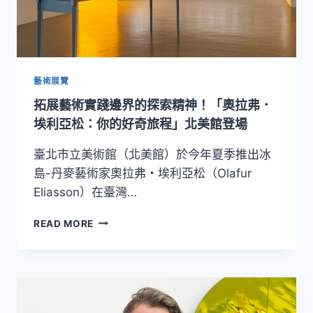
藝術展覽
拓展藝術實踐邊界的探索精神！「奧拉弗．
埃利亞松：你的好奇旅程」北美館登場
臺北市立美術館（北美館）於今年夏季推出冰
島-丹麥藝術家奧拉弗・埃利亞松（Olafur
Eliasson）在臺灣…
拓
READ MORE
展
藝
術
實
踐
邊