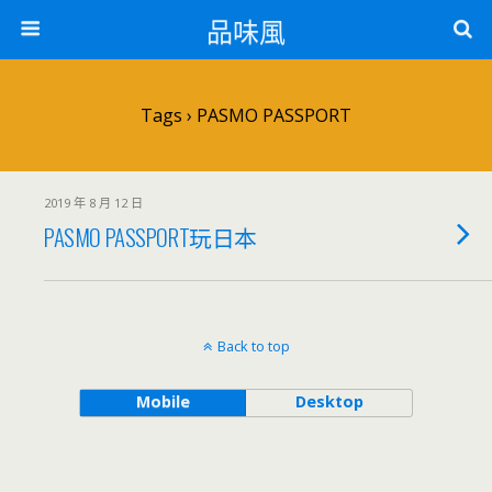
品味風
Tags › PASMO PASSPORT
2019 年 8 月 12 日
PASMO PASSPORT玩日本
Back to top
Mobile
Desktop