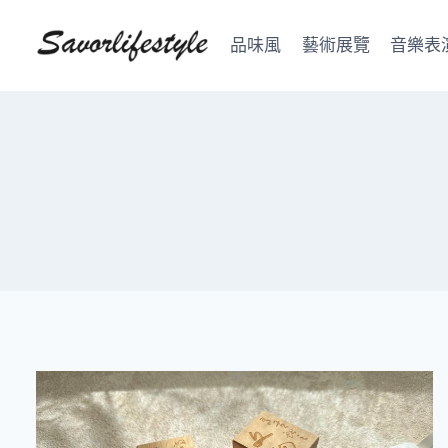
Skip
to
品味風
藝術展覽
音樂表
content