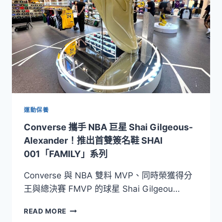
登
場！
以
鋒
芒
本
色
重
返
球
場
運動保養
Converse 攜手 NBA 巨星 Shai Gilgeous-
Alexander！推出首雙簽名鞋 SHAI
001「FAMILY」系列
Converse 與 NBA 雙料 MVP、同時榮獲得分
王與總決賽 FMVP 的球星 Shai Gilgeou…
CONVERSE
READ MORE
攜