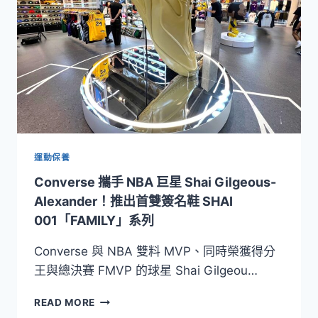
登
場！
以
鋒
芒
本
色
重
返
球
場
運動保養
Converse 攜手 NBA 巨星 Shai Gilgeous-
Alexander！推出首雙簽名鞋 SHAI
001「FAMILY」系列
Converse 與 NBA 雙料 MVP、同時榮獲得分
王與總決賽 FMVP 的球星 Shai Gilgeou…
CONVERSE
READ MORE
攜