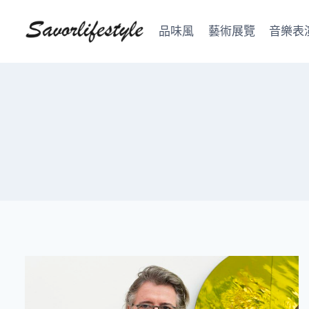
Skip
to
品味風
藝術展覽
音樂表
content