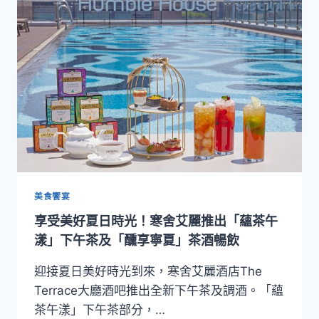
法
國
手
工
甜
點
X
唐
寧
茶！
台
北
艾
美食饗宴
麗
享受美好夏日時光！寒舍艾麗推出「蘊茶午
希
爾
漾」下午茶及「醺享寧夏」茶酒暢飲
頓
格
迎接夏日美好時光到來，寒舍艾麗酒店The
芮
Terrace大廳酒吧推出全新下午茶及調酒。「蘊
精
茶午漾」下午茶部分，…
選