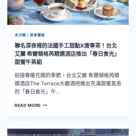
未分類
|
美食饗宴
聯名深夜裡的法國手工甜點X唐寧茶！台北
艾麗 希爾頓格芮精選酒店推出「春日食光」
甜蜜午茶組
迎接春暖花開的季節，台北艾麗 希爾頓格芮精
選酒店The Terrace大廳酒吧推出充滿甜蜜氣息
的「春日食光」午…
聯
READ MORE
名
深
夜
裡
的