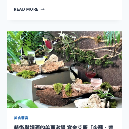
酒
享
READ MORE
店
受
推
美
出
好
「春
夏
日
日
食
時
光」
光！
甜
寒
蜜
舍
午
艾
茶
麗
組
推
出
「蘊
茶
午
漾」
下
美食饗宴
午
藝術與調酒的美麗激盪 寒舍艾麗「夜醺．巡
茶