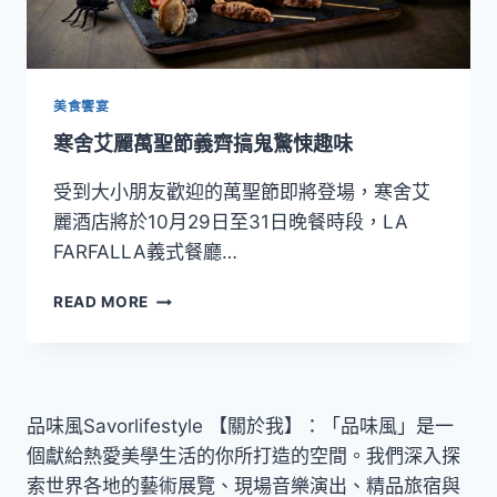
「夜
醺．
巡
藝」
THE
美食饗宴
TERRACE
寒舍艾麗萬聖節義齊搞鬼驚悚趣味
X
PUN
受到大小朋友歡迎的萬聖節即將登場，寒舍艾
聯
名
麗酒店將於10月29日至31日晚餐時段，LA
藝
FARFALLA義式餐廳…
術
調
寒
READ MORE
酒
舍
艾
麗
萬
聖
品味風Savorlifestyle 【關於我】：「品味風」是一
節
個獻給熱愛美學生活的你所打造的空間。我們深入探
義
齊
索世界各地的藝術展覽、現場音樂演出、精品旅宿與