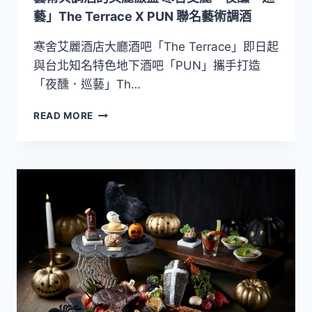
及
藝」The Terrace X PUN 聯名藝術調酒
「醺
享
寒舍艾麗酒店大廳酒吧「The Terrace」即日起
寧
與台北知名特色地下酒吧「PUN」攜手打造
夏」
「夜醺．巡藝」Th…
茶
酒
藝
READ MORE
暢
術
飲
與
調
酒
的
美
麗
激
盪
寒
舍
艾
麗