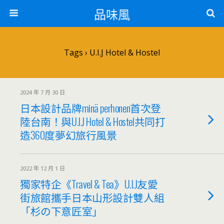
品味風
Tags › U.I.J Hotel & Hostel
2024 年 7 月 30 日
日本設計品牌minä perhonen首次登
陸台南！與U.I.J Hotel & Hostel共同打
造360度夢幻旅行風景
2022 年 12 月 1 日
獨家特企《Travel & Tea》U.I.J友愛
街旅館攜手日本山形設計雙人組
「杉の下意匠室」