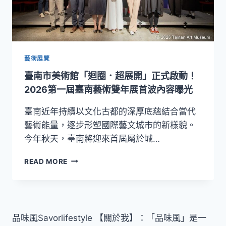
藝術展覽
臺南市美術館「迴圈．超展開」正式啟動！
2026第一屆臺南藝術雙年展首波內容曝光
臺南近年持續以文化古都的深厚底蘊結合當代
藝術能量，逐步形塑國際藝文城市的新樣貌。
今年秋天，臺南將迎來首屆屬於城…
臺
READ MORE
南
市
美
術
館
品味風Savorlifestyle 【關於我】：「品味風」是一
「迴