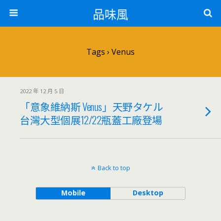
品味風
Tags › Venus
2022 年 12 月 5 日
「意象維納斯 Venus」天野タケル
台灣大型個展12/22瓶蓋工廠登場
Back to top
Mobile
Desktop