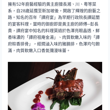
擁有52年廚藝經驗的黃主廚擅長湘、川、粵等菜
系，自28歲延攬至新加坡後，開啟了輝煌的廚藝之
路。知名的百年「譚府宴」為早期行政院長譚延闓
的宴客料理，當時的御廚即是黃主廚的師傅─彭長
貴，譚府宴中知名的料理莫過於色澤亮眼晶透，鮮
香味濃的「譚府祖庵金湯」、肉質軟嫩入味的「譚
府粽香排骨」，經燜滷入味的豬腩排，色澤均勻飽
滿，肉質軟嫩入口香氣彌漫味蕾。