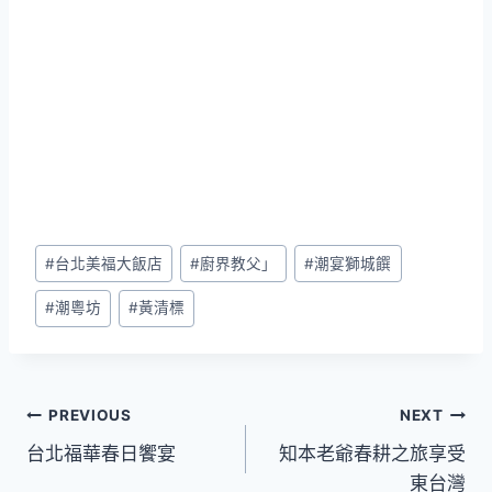
Post
#
台北美福大飯店
#
廚界教父」
#
潮宴獅城饌
Tags:
#
潮粵坊
#
黃清標
文
PREVIOUS
NEXT
台北福華春日饗宴
知本老爺春耕之旅享受
章
東台灣