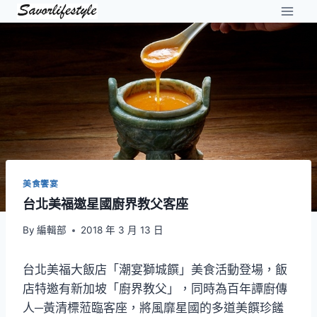
Skip
to
content
美食饗宴
台北美福邀星國廚界教父客座
By
編輯部
2018 年 3 月 13 日
台北美福大飯店「潮宴獅城饌」美食活動登場，飯
店特邀有新加坡「廚界教父」，同時為百年譚廚傳
人─黃清標蒞臨客座，將風靡星國的多道美饌珍饈