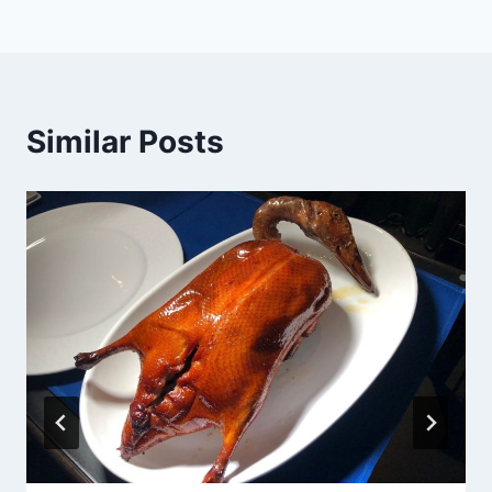
導
覽
Similar Posts