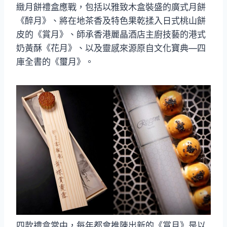
緻月餅禮盒應戰，包括以雅致木盒裝盛的廣式月餅
《醉月》、將在地茶香及特色果乾揉入日式桃山餅
皮的《賞月》、師承香港麗晶酒店主廚技藝的港式
奶黃酥《花月》、以及靈感來源原自文化寶典—四
庫全書的《璽月》。
四款禮盒當中，每年都會推陳出新的《賞月》是以