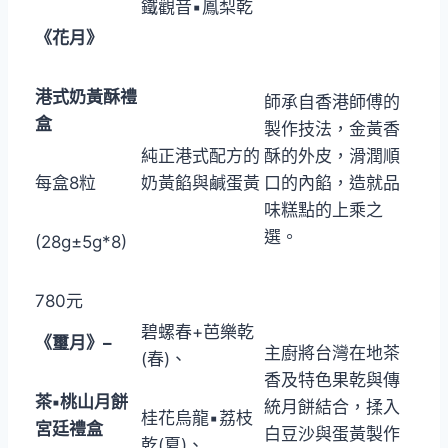
鐵觀音▪鳳梨乾
《花月》
港式奶黃酥禮
師承自香港師傅的
盒
製作技法，金黃香
純正港式配方的
酥的外皮，滑潤順
每盒8粒
奶黃餡與鹹蛋黃
口的內餡，造就品
味糕點的上乘之
選。
(28g±5g*8)
780元
碧螺春+芭樂乾
《璽月》
–
主廚將台灣在地茶
(春)、
香及特色果乾與傳
茶
▪
桃山月餅
統月餅結合，揉入
桂花烏龍▪荔枝
宮廷
禮盒
白豆沙與蛋黃製作
乾(夏)、