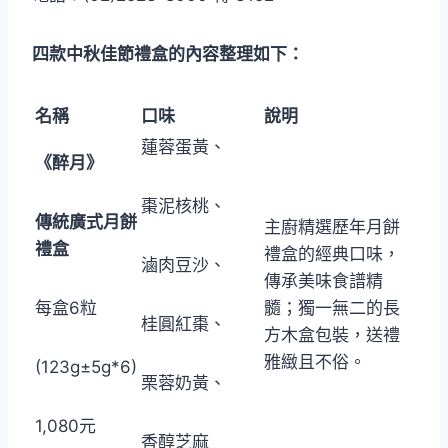
四款中秋佳節禮盒的內容整理如下：
名稱
口味
說明
蓮蓉蛋黃、
《醉月》
棗泥核桃、
傳統廣式月餅
主廚精選歷年月餅
禮盒
禮盒的經典口味，
滷肉豆沙、
傳承美味食譜精
每盒6粒
髓；獨一無二的長
桂圓紅棗、
方木盒包裝，送禮
雅緻且不俗。
(123g±5g*6)
栗蓉奶黃、
1,080元
香醇芝麻