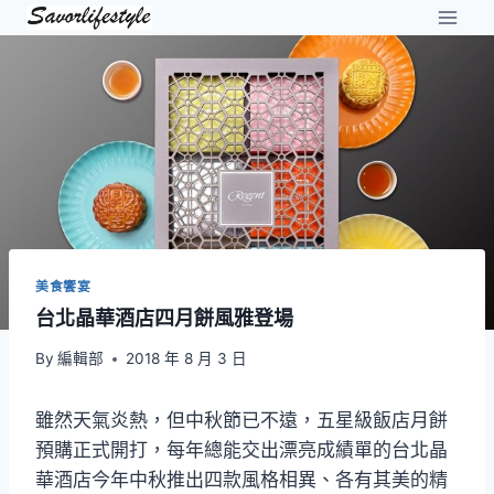
Skip
to
content
美食饗宴
台北晶華酒店四月餅風雅登場
By
編輯部
2018 年 8 月 3 日
雖然天氣炎熱，但中秋節已不遠，五星級飯店月餅
預購正式開打，每年總能交出漂亮成績單的台北晶
華酒店今年中秋推出四款風格相異、各有其美的精