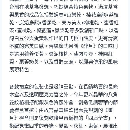
台灣在地茶為發想、巧妙結合特色果乾，滿溢茶香
與果香的成品包括碧螺春▪芭樂乾、桂花烏龍▪荔枝
乾、炭焙烏龍▪香蕉乾、東方美人▪柳橙乾、蜜香紅
茶▪蜜桃乾、鐵觀音▪鳳梨乾等多款創新口味，以香
醇白豆沙與蛋黃製作出的日式桃山餅皮，更有清爽
不膩的完美口感。傳統廣式月餅《醉月》的口味則
是選用蓮蓉蛋黃、棗泥核桃、滷肉豆沙、桂圓紅
棗、栗蓉奶黃、以及香醇芝麻，以經典傳承的風味
展現特色。
各款禮盒的包裝也是吸睛重點，在長銷熱賣的長條
木盒以及透明壓克力管之外，今年更以晶華的八角
菱紋格柵搭配銀灰色質感外盒，創造低調奢華的節
慶禮盒首選；由故宮晶華總監楊惠曼規劃的《璽
月》禮盒則是復刻乾隆皇帝編撰的「四庫全書」，
搭配象徵四季的春綠、夏藍、秋紅、東紫，展現出