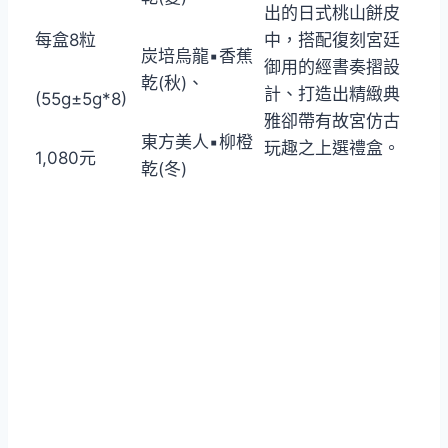
出的日式桃山餅皮
每盒8粒
中，搭配復刻宮廷
炭培烏龍▪香蕉
御用的經書奏摺設
乾(秋)、
計、打造出精緻典
(55g±5g*8)
雅卻帶有故宮仿古
東方美人▪柳橙
玩趣之上選禮盒。
1,080元
乾(冬)