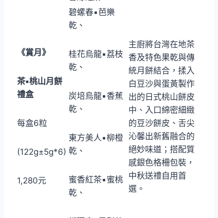
碧螺春▪芭樂
乾、
主廚將台灣在地茶
《賞月》
桂花烏龍▪荔枝
香及特色果乾與傳
乾、
統月餅結合，揉入
茶
▪
桃山月餅
白豆沙與蛋黃製作
禮盒
炭培烏龍▪香蕉
出的日式桃山餅皮
乾、
中、入口綿密細緻
每盒6粒
的豆沙餅皮、舌尖
沁馨出新舊融合的
東方美人▪柳橙
絕妙味道；搭配質
乾、
(122g±5g*6)
感銀色格柵包裝，
中秋送禮自用首
蜜香紅茶▪蜜桃
1,280元
選。
乾、