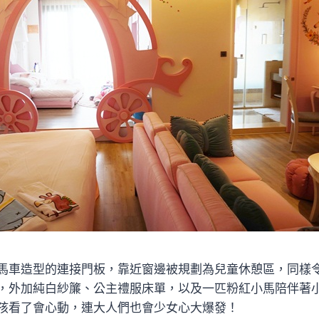
馬車造型的連接門板，靠近窗邊被規劃為兒童休憩區，同樣
，外加純白紗簾、公主禮服床單，以及一匹粉紅小馬陪伴著
孩看了會心動，連大人們也會少女心大爆發！