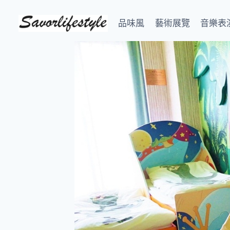
Skip
to
品味風
藝術展覽
音樂表
content