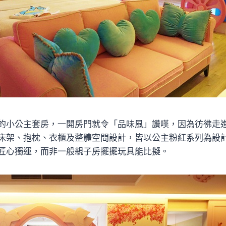
的小公主套房，一開房門就令「品味風」讚嘆，因為彷彿走
床架、抱枕、衣櫃及整體空間設計，皆以公主粉紅系列為設
匠心獨運，而非一般親子房擺擺玩具能比擬。