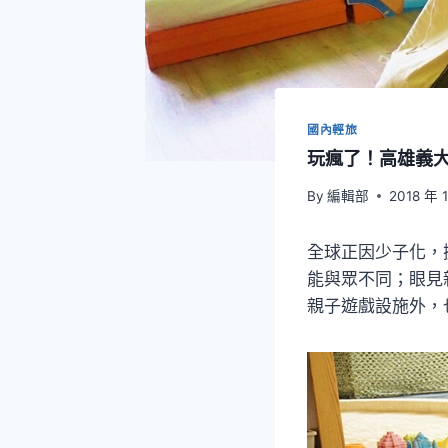
國內輕旅
玩瘋了！高雄義
By
編輯部
2018 年 
全球正因少子化，
能與眾不同；眼見
親子遊戲設施外，