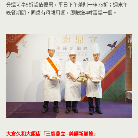
分還可享5折超值優惠，平日下午茶則一律75折；週末午
晚餐期間，同桌有母親用餐，即贈送4吋蛋糕一個。
大倉久和大飯店「三廚鼎立─美饌新巔峰」