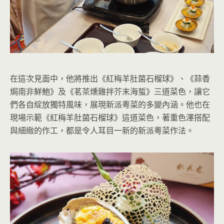
在這次見面中，他將推出《紅梅羊肚菌石榴球》、《蒜香
焗南非鮮鮑》及《茗茶燻雞拌芥末海蜇》三道菜色，讓它
們各自綻放獨特風味，展現新派粵菜的多變內涵。他也在
現場示範《紅梅羊肚菌石榴球》這道菜色，著重色澤搭配
與細緻的作工，都是令人耳目一新的新派粵菜作法。