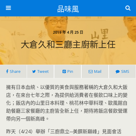
品味風
2019 年 4 月 25 日
大倉久和三廳主廚新上任
Share
Tweet
Pin
Mail
SMS
擁有日本血統、以優質的美食與服務著稱的大倉久和大飯
店，在來台七年之際，為提供給消費者在餐飲口味上的變
化；飯店內的山里日本料理、桃花林中華料理、歐風館自
助餐廳三家餐廳的主廚皆全新上任，期待將飯店餐飲營運
帶向另一個新高峰。
昨天（4/24）舉辦「三廚鼎立─美饌新巔峰」見面會活