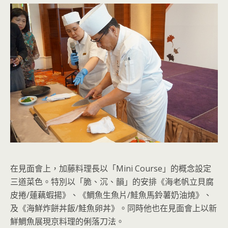
在見面會上，加藤料理長以「Mini Course」的概念設定
三道菜色。特別以「脆、沉、韻」的安排《海老帆立貝腐
皮捲/蓮藕蝦揚》、《鯛魚生魚片/鮭魚馬鈴薯奶油燒》、
及《海鮮炸餅丼飯/鮭魚卵丼》。同時他也在見面會上以新
鮮鯛魚展現京料理的俐落刀法。