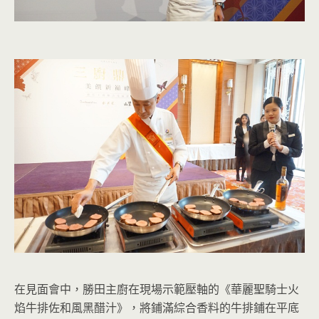
在見面會中，勝田主廚在現場示範壓軸的《華麗聖騎士火
焰牛排佐和風黑醋汁》，將鋪滿綜合香料的牛排鋪在平底