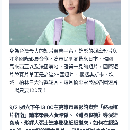
身為台灣最大的短片競賽平台，雄影的觀摩短片與
許多國際影展合作，為市民朋友帶來日本、韓國、
馬來西亞以及法國等地、難得一見的短片，國際短
片競賽片單更是高達28國短片，囊括奧斯卡、坎
城、柏林三大得獎短片。短片優惠票蒐羅各國短片
一場只要120元！
9/21週六下午13:00在高雄市電影館舉辦「終極選
片指南」請來策展人黃晧傑、《甜蜜殺機》導演連
奕琦、影評人張士達為影迷細細道來，如何在超過