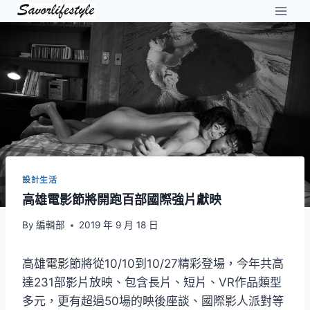
Skip
to
content
設計生活
高雄電影節將開跑百部國際強片獻映
By
編輯部
2019 年 9 月 18 日
高雄電影節將從10/10到10/27精彩登場，今年共高
達231部影片放映、包含長片、短片、VR作品類型
多元，更有超過50場的映後座談、國際影人派對等