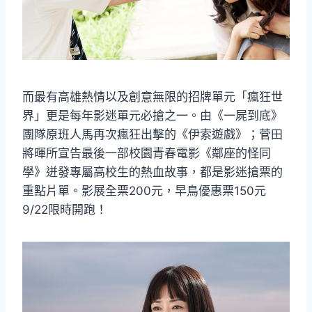
而最有高雄熱情以及創意無限的招牌單元「瘋狂世
界」更是每年影迷單元必搶之一。由《一屍到底》
團隊原班人馬再次瘋狂出擊的《伊索遊戲》；菅田
將暉所宣告最後一部校園青春電影《鄰座的怪同
學》迸發專屬高校生的熱血故事，都是影迷搶票的
重點片單。影展全票200元，早鳥優惠票150元
9/22限時開跑！