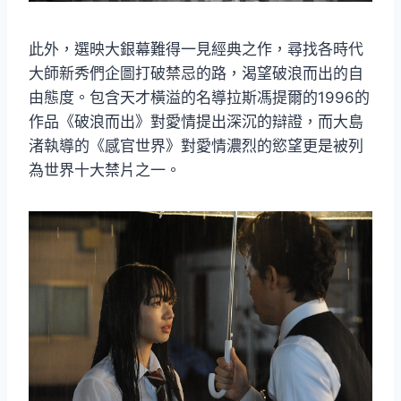
此外，選映大銀幕難得一見經典之作，尋找各時代
大師新秀們企圖打破禁忌的路，渴望破浪而出的自
由態度。包含天才橫溢的名導拉斯馮提爾的1996的
作品《破浪而出》對愛情提出深沉的辯證，而大島
渚執導的《感官世界》對愛情濃烈的慾望更是被列
為世界十大禁片之一。