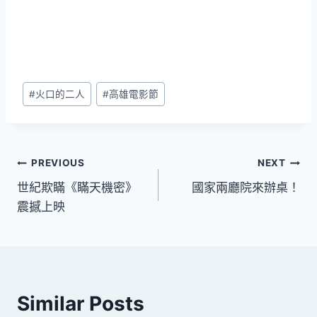
Post
#
火口的二人
#
高雄電影節
Tags:
文
PREVIOUS
NEXT
世紀欺瞞《瞞天機密》
國家兩廳院來辦桌！
章
震撼上映
導
覽
Similar Posts