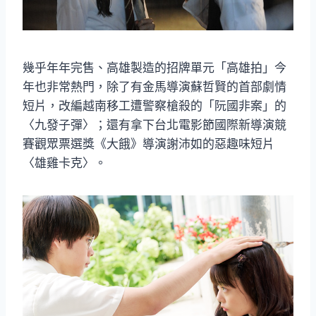
幾乎年年完售、高雄製造的招牌單元「高雄拍」今
年也非常熱門，除了有金馬導演蘇哲賢的首部劇情
短片，改編越南移工遭警察槍殺的「阮國非案」的
〈九發子彈〉；還有拿下台北電影節國際新導演競
賽觀眾票選獎《大餓》導演謝沛如的惡趣味短片
〈雄雞卡克〉。