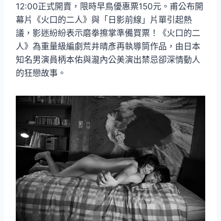
12:00正式開賣，限時早鳥優惠票150元。甫公布開
幕片《火口的二人》與「日影前線」片單引起熱
議，影迷紛紛表示磨拳擦掌準備買票！《火口的二
人》為重量級編劇荒井晴彥再執導筒作品，由日本
知名男演員柄本佑與瀧內公美演出禁忌卻深情動人
的狂戀故事。