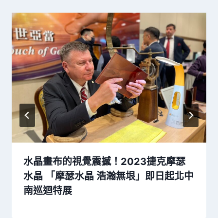
水晶畫布的視覺震撼！2023捷克摩瑟
水晶 「摩瑟水晶 浩瀚無垠」即日起北中
南巡迴特展