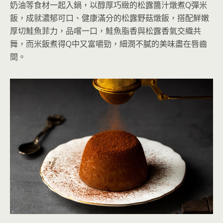
奶油等食材一起入鍋，以醇厚巧緻的松露醬汁燉煮Q彈米
飯，成就濃郁可口、健康滿分的松露野菇燉飯，搭配鮮嫩
厚切鮭魚菲力，品嚐一口，鮭魚脂香與松露香氣交織共
舞，而米飯煮得Q中又富嚼勁，細潤不膩的美味盡在唇齒
間。