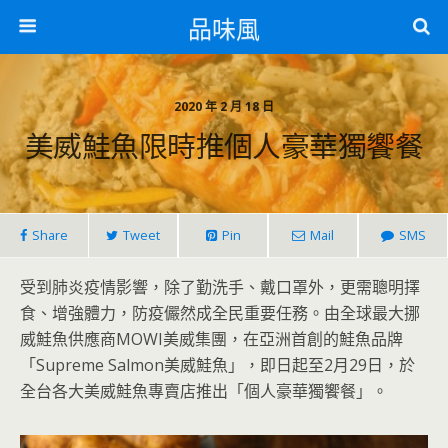
品味風
2020 年 2 月 18 日
美威鮭魚限時推個人豪華獨饗餐
Share
Tweet
Pin
Mail
SMS
受到肺炎疫情影響，除了勤洗手、戴口罩外，更需聰明擇
食、增強體力，防疫儼然成全民重要任務。由全球最大挪
威鮭魚供應商MOWI美威集團，在亞洲首創的鮭魚品牌
「Supreme Salmon美威鮭魚」，即日起至2月29日，於
全台各大美威鮭魚專賣店推出「個人豪華獨饗餐」。