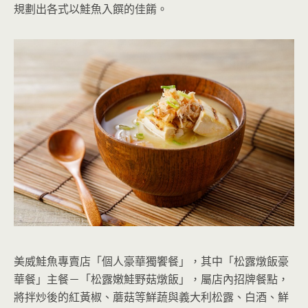
規劃出各式以鮭魚入饌的佳餚。
美威鮭魚專賣店「個人豪華獨饗餐」，其中「松露燉飯豪
華餐」主餐－「松露嫩鮭野菇燉飯」，屬店內招牌餐點，
將拌炒後的紅黃椒、蘑菇等鮮蔬與義大利松露、白酒、鮮