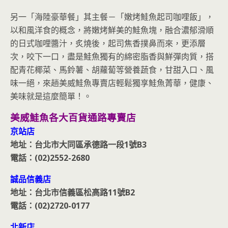
另一「海陸豪華餐」其主餐－「嫩烤鮭魚起司咖哩飯」，
以和風洋食的概念，將嫩烤鮮美的鮭魚塊，融合濃郁滑順
的日式咖哩醬汁，炙燒後，起司焦香撲鼻而來，更添層
次，咬下一口，盡是鮭魚獨有的綿密脂香與鮮彈肉質，搭
配青花椰菜、馬鈴薯、胡蘿蔔等營養蔬食，甘甜入口、風
味一絕，來趟美威鮭魚專賣店輕鬆獨享鮭魚菁華，健康、
美味就是這麼簡單！。
美威鮭魚各大百貨通路專賣店
京站店
地址：台北市大同區承德路一段1號B3
電話：(02)2552-2680
誠品信義店
地址：台北市信義區松高路11號B2
電話：(02)2720-0177
北新店