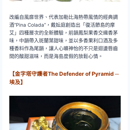
改編自風靡世界、代表加勒比海熱帶風情的經典調
酒“Pina Colada”，戴妘庭創造出「復活節島的摩
艾」四種層次的全新體驗，前韻鳳梨果香交織香茅
味，中韻帶入斑蘭葉甜味，並以多香果利口酒及多
種香料作為尾韻，讓人心曠神怡的不只是迴盪唇齒
間的酸甜滋味，而是海島度假的放鬆心情。
【金字塔守護者The Defender of Pyramid ─
埃及】