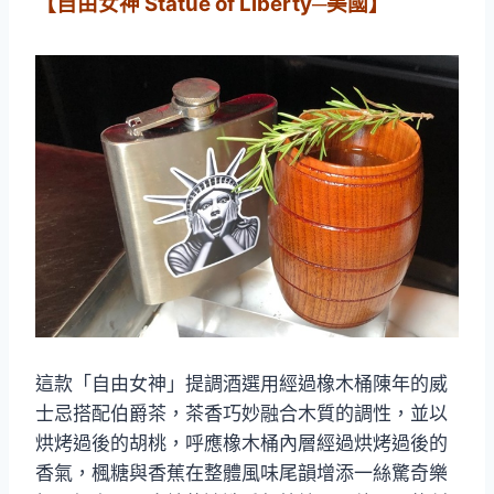
【自由女神 Statue of Liberty─美國】
這款「自由女神」提調酒選用經過橡木桶陳年的威
士忌搭配伯爵茶，茶香巧妙融合木質的調性，並以
烘烤過後的胡桃，呼應橡木桶內層經過烘烤過後的
香氣，楓糖與香蕉在整體風味尾韻增添一絲驚奇樂