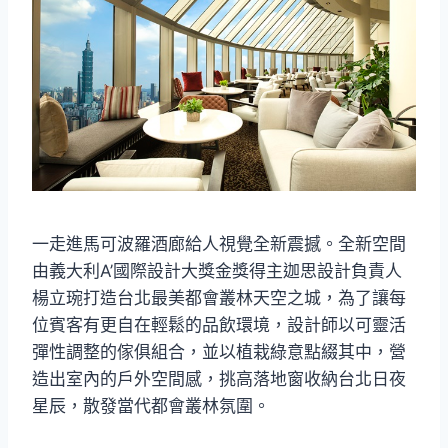
一走進馬可波羅酒廊給人視覺全新震撼。全新空間
由義大利A’國際設計大獎金獎得主迦思設計負責人
楊立琬打造台北最美都會叢林天空之城，為了讓每
位賓客有更自在輕鬆的品飲環境，設計師以可靈活
彈性調整的傢俱組合，並以植栽綠意點綴其中，營
造出室內的戶外空間感，挑高落地窗收納台北日夜
星辰，散發當代都會叢林氛圍。