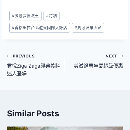
Post
#
微醺夢冒險王
#
特調
Tags:
#
香格里拉台北遠東國際大飯店
#
馬可波羅酒廊
文
PREVIOUS
NEXT
君悅Ziga Zaga經典義料
美滋鍋周年慶超級優惠
章
迷人登場
導
覽
Similar Posts