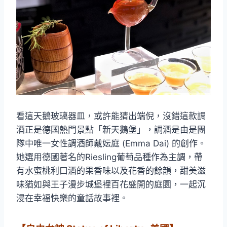
看這天鵝玻璃器皿，或許能猜出端倪，沒錯這款調
酒正是德國熱門景點「新天鵝堡」，調酒是由是團
隊中唯一女性調酒師戴妘庭 (Emma Dai) 的創作。
她選用德國著名的Riesling葡萄品種作為主調，帶
有水蜜桃利口酒的果香味以及花香的餘韻，甜美滋
味猶如與王子漫步城堡裡百花盛開的庭園，一起沉
浸在幸福快樂的童話故事裡。