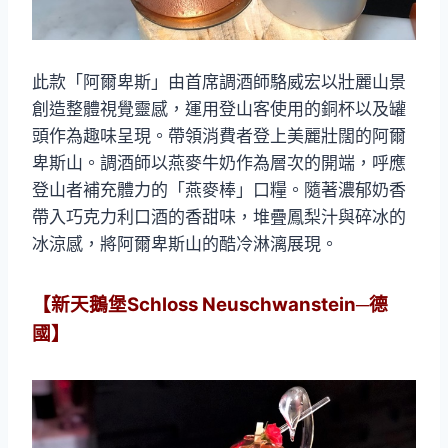
此款「阿爾卑斯」由首席調酒師駱威宏以壯麗山景
創造整體視覺靈感，運用登山客使用的銅杯以及罐
頭作為趣味呈現。帶領消費者登上美麗壯闊的阿爾
卑斯山。調酒師以燕麥牛奶作為層次的開端，呼應
登山者補充體力的「燕麥棒」口糧。隨著濃郁奶香
帶入巧克力利口酒的香甜味，堆疊鳳梨汁與碎冰的
冰涼感，將阿爾卑斯山的酷冷淋漓展現。
【新天鵝堡Schloss Neuschwanstein─德
國】