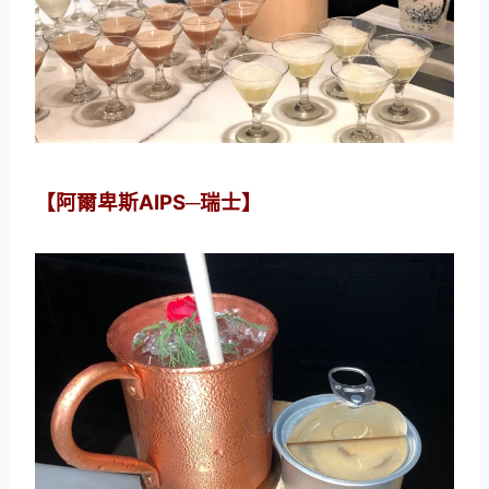
【阿爾卑斯AIPS─瑞士】