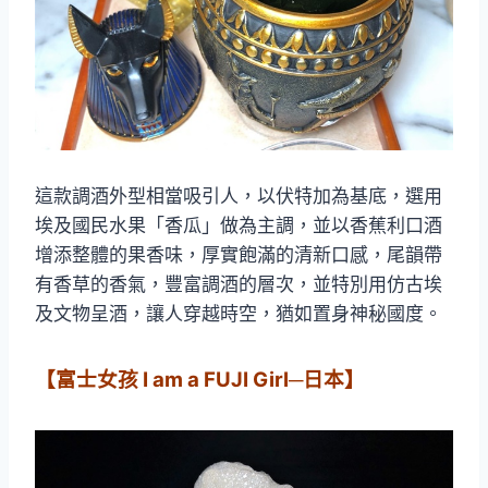
這款調酒外型相當吸引人，以伏特加為基底，選用
埃及國民水果「香瓜」做為主調，並以香蕉利口酒
增添整體的果香味，厚實飽滿的清新口感，尾韻帶
有香草的香氣，豐富調酒的層次，並特別用仿古埃
及文物呈酒，讓人穿越時空，猶如置身神秘國度。
【富士女孩 I am a FUJI Girl─日本】