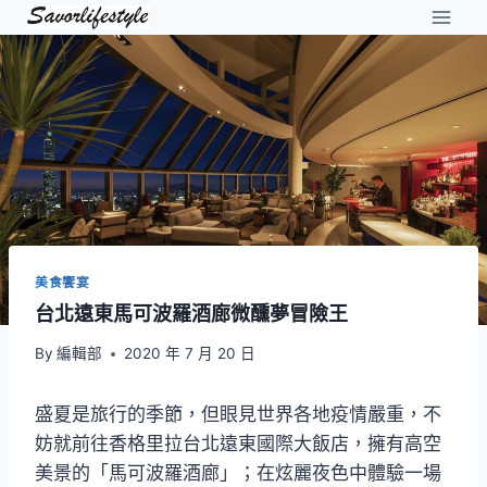
Skip
to
content
美食饗宴
台北遠東馬可波羅酒廊微醺夢冒險王
By
編輯部
2020 年 7 月 20 日
盛夏是旅行的季節，但眼見世界各地疫情嚴重，不
妨就前往香格里拉台北遠東國際大飯店，擁有高空
美景的「馬可波羅酒廊」；在炫麗夜色中體驗一場