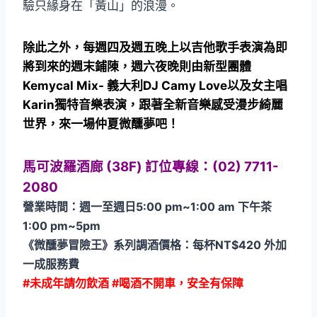
驗只緣身在「黃山」的浪漫。
除此之外，每週四及週五晚上以吉他歌手表演為即
將到來的週末鋪陳，週六夜晚則由新型團體
Kemycal Mix- 義大利DJ Camy Love以及女主唱
Karin獨特音樂表演，跟著全新音樂感受漫步綺麗
世界，來一場仲夏微醺夢吧！
馬可波羅酒廊 (38F) 訂位專線：(02) 7711-
2080
營業時間：週一至週日5:00 pm~1:00 am 下午茶
1:00 pm~5pm
《微醺夢冒險王》系列調酒價格：每杯NT$420 外加
一成服務費
#未成年請勿飲酒 #喝酒不開車，安全有保障