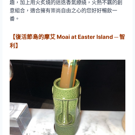
趣，加上用火炙燒的迷迭香氣繚繞，火熱不羈的創
意組合，適合擁有崇尚自由之心的您好好暢飲一
番。
【復活節島的摩艾 Moai at Easter Island ─ 智
利】