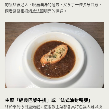
的氣息很迷人，吸滿濃湯的麵包，又多了一種彈牙口感，
兩者緊緊相扣綻放法國明亮的情調。
主菜「經典巴黎牛排」或「法式油封鴨腿」
終於來到今日重頭戲，這兩款主菜都各具特色讓人難以抉