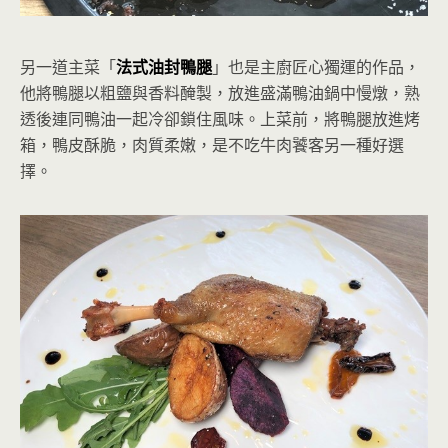
另一道主菜「
法式油封鴨腿
」也是主廚匠心獨運的作品，
他將鴨腿以粗鹽與香料醃製，放進盛滿鴨油鍋中慢燉，熟
透後連同鴨油一起冷卻鎖住風味。上菜前，將鴨腿放進烤
箱，鴨皮酥脆，肉質柔嫩，是不吃牛肉饕客另一種好選
擇。