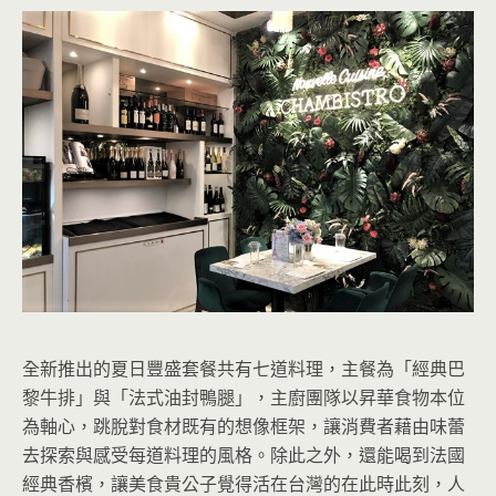
全新推出的夏日豐盛套餐共有七道料理，主餐為「經典巴
黎牛排」與「法式油封鴨腿」，主廚團隊以昇華食物本位
為軸心，跳脫對食材既有的想像框架，讓消費者藉由味蕾
去探索與感受每道料理的風格。除此之外，還能喝到法國
經典香檳，讓美食貴公子覺得活在台灣的在此時此刻，人