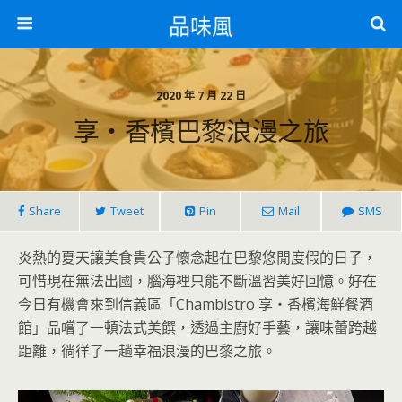
品味風
2020 年 7 月 22 日
享‧香檳巴黎浪漫之旅
Share
Tweet
Pin
Mail
SMS
炎熱的夏天讓美食貴公子懷念起在巴黎悠閒度假的日子，
可惜現在無法出國，腦海裡只能不斷溫習美好回憶。好在
今日有機會來到信義區「Chambistro 享‧香檳海鮮餐酒
館」品嚐了一頓法式美饌，透過主廚好手藝，讓味蕾跨越
距離，徜徉了一趟幸福浪漫的巴黎之旅。