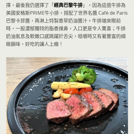
擇，最後我仍選擇了「
經典巴黎牛排
」，因為這道牛排為
美國安格斯PRIME牛小排，搭配了世界名醬 Café de Paris
巴黎卡菲醬，再淋上特製香草奶油醬汁。牛排端來眼前
時，一股濃郁獨特的脂香撲鼻，入口更是令人驚喜；牛排
奶油氣息及軟嫩口感跳躍於舌尖，咀嚼時又有著豐富的細
緻韻味，好吃的讓人上癮！