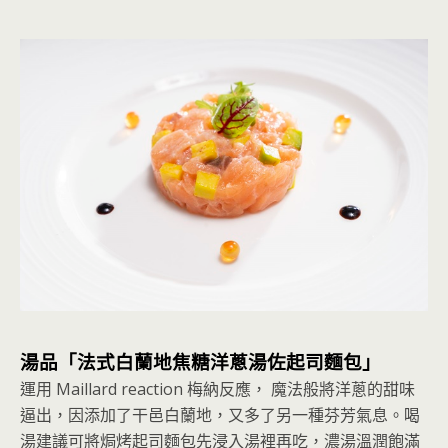
湯品「法式白蘭地焦糖洋蔥湯佐起司麵包」
運用 Maillard reaction 梅納反應， 魔法般將洋蔥的甜味
逼出，因添加了干邑白蘭地，又多了另一種芬芳氣息。喝
湯建議可將焗烤起司麵包先浸入湯裡再吃，濃湯溫潤飽滿