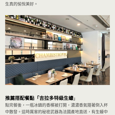
生真的愉悅美好。
推薦搭配餐點「吉拉多特級生蠔
」
點完餐後，一瓶冰鎮的香檳被打開，濃濃香氣隨著倒入杯
中散發。這時厲害的秘密武器為法國產地直送，有生蠔中