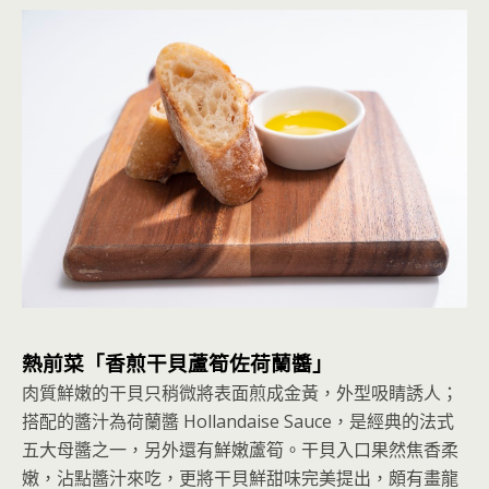
熱前菜「香煎干貝蘆筍佐荷蘭醬」
肉質鮮嫩的干貝只稍微將表面煎成金黃，外型吸睛誘人；
搭配的醬汁為荷蘭醬 Hollandaise Sauce，是經典的法式
五大母醬之一，另外還有鮮嫩蘆筍。干貝入口果然焦香柔
嫩，沾點醬汁來吃，更將干貝鮮甜味完美提出，頗有畫龍