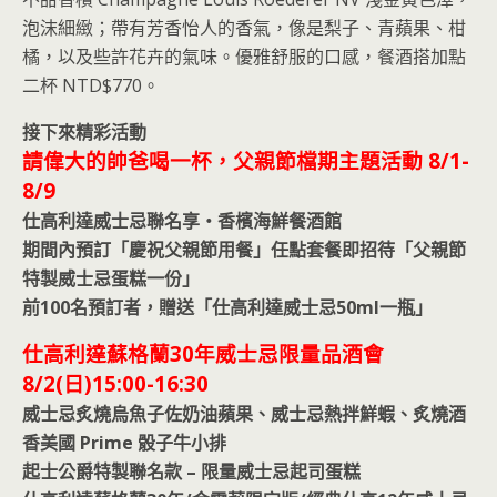
泡沫細緻；帶有芳香怡人的香氣，像是梨子、青蘋果、柑
橘，以及些許花卉的氣味。優雅舒服的口感，餐酒搭加點
二杯 NTD$770。
接下來精彩活動
請偉大的帥爸喝一杯，父親節檔期主題活動 8/1-
8/9
仕高利達威士忌聯名享‧香檳海鮮餐酒館
期間內預訂「慶祝父親節用餐」任點套餐即招待「父親節
特製威士忌蛋糕一份」
前100名預訂者，贈送「仕高利達威士忌50ml一瓶」
仕高利達蘇格蘭30年威士忌限量品酒會
8/2(日)15:00-16:30
威士忌炙燒烏魚子佐奶油蘋果、威士忌熱拌鮮蝦、炙燒酒
香美國 Prime 骰子牛小排
起士公爵特製聯名款 – 限量威士忌起司蛋糕