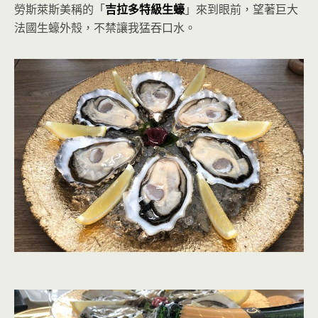
勞斯萊斯美稱的「
吉拉多特級生蠔
」來到眼前，望著巨大
法國生蠔外殼，不禁讓我猛吞口水。