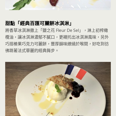
甜點「經典百匯可麗餅冰淇淋」
將香草冰淇淋撒上「鹽之花 Fleur De Sel」，淋上初榨橄
欖油，讓冰淇淋濃郁不膩口，更襯托出冰淇淋風味，另外
巧搭榛果巧克力可麗餅，豐厚韻味繚繞於喉間，好吃到彷
彿跳著法式華麗的經典舞步。