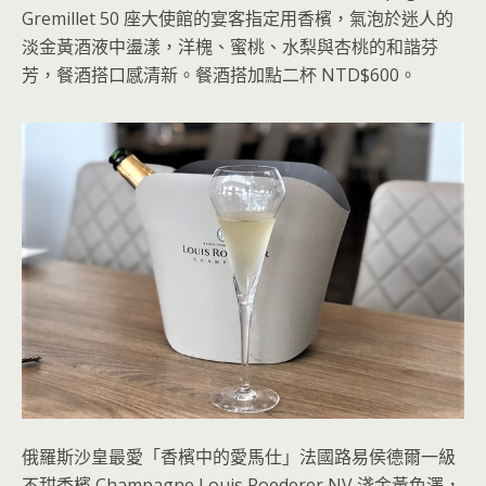
Gremillet 50 座大使館的宴客指定用香檳，氣泡於迷人的
淡金黃酒液中盪漾，洋槐、蜜桃、水梨與杏桃的和諧芬
芳，餐酒搭口感清新。餐酒搭加點二杯 NTD$600。
俄羅斯沙皇最愛「香檳中的愛馬仕」法國路易侯德爾一級
不甜香檳 Champagne Louis Roederer NV 淺金黃色澤，