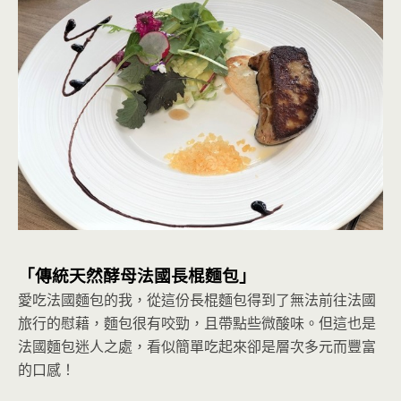
「傳統天然酵母法國長棍麵包」
愛吃法國麵包的我，從這份長棍麵包得到了無法前往法國
旅行的慰藉，麵包很有咬勁，且帶點些微酸味。但這也是
法國麵包迷人之處，看似簡單吃起來卻是層次多元而豐富
的口感！