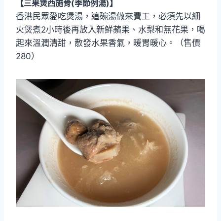
【三果煲西施骨(季節例湯)】
香港民眾愛吃煲湯，這碗湯做來費工，必須先以細
火煲煮2小時後再放入新鮮蘋果、水梨和無花果，喝
起來溫潤清甜，散發水果香氣，暖胃暖心。（售價
280）