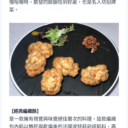
慢咀嚼時，散發的餘韻恰到好處，也是名人坊招牌
菜。
【經典編織酥】
是一款擁有視覺與味覺絕佳層次的料理，這款編織
包內餡以鴨肝與乾煸後的法國波特菇剁成餡料，再