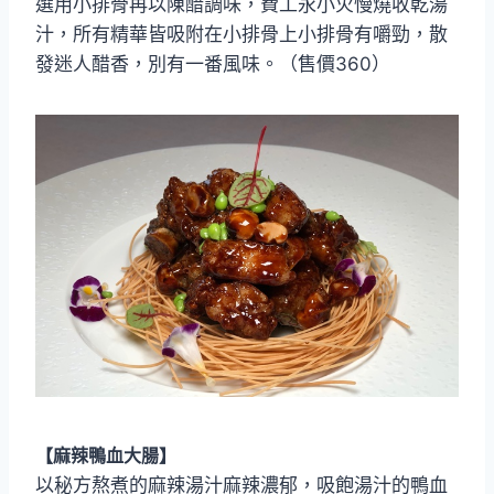
選用小排骨再以陳醋調味，費工永小火慢燒收乾湯
汁，所有精華皆吸附在小排骨上小排骨有嚼勁，散
發迷人醋香，別有一番風味。（售價360）
【麻辣鴨血大腸】
以秘方熬煮的麻辣湯汁麻辣濃郁，吸飽湯汁的鴨血