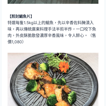
【煎封鯧魚片】
特選每隻1.5kg以上的鯧魚，先以辛香佐料醃漬入
味，再以傳統廣東料理手法半煎半炸，一口咬下魚
肉，外皮酥脆散發濃厚辛香風味，令人醉心。（售
價1,080）