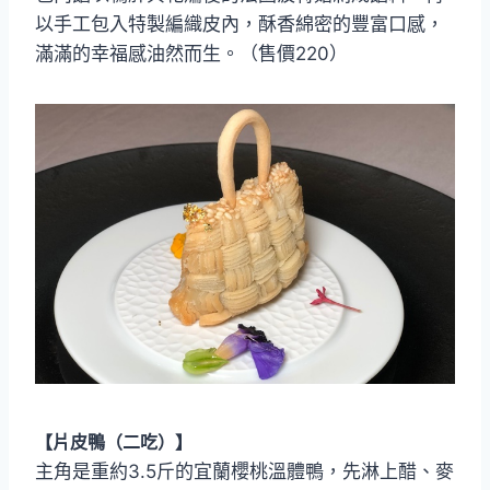
以手工包入特製編織皮內，酥香綿密的豐富口感，
滿滿的幸福感油然而生。（售價220）
【片皮鴨（二吃）】
主角是重約3.5斤的宜蘭櫻桃溫體鴨，先淋上醋、麥