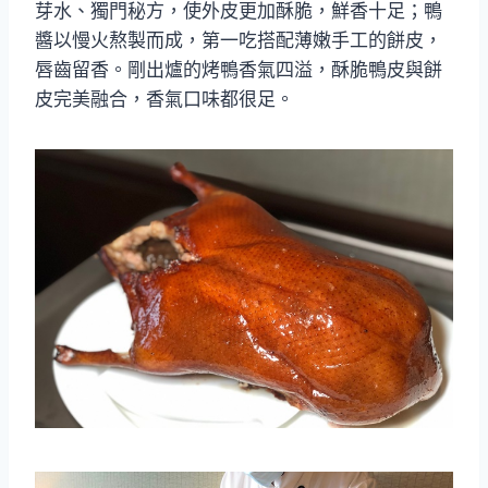
芽水、獨門秘方，使外皮更加酥脆，鮮香十足；鴨
醬以慢火熬製而成，第一吃搭配薄嫩手工的餅皮，
唇齒留香。剛出爐的烤鴨香氣四溢，酥脆鴨皮與餅
皮完美融合，香氣口味都很足。