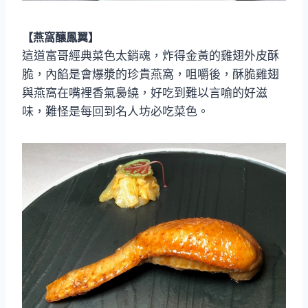
【燕窩釀鳳翼】
這道富哥經典菜色太銷魂，炸得金黃的雞翅外皮酥
脆，內餡是會爆漿的珍貴燕窩，咀嚼後，酥脆雞翅
與燕窩在嘴裡香氣裊繞，好吃到難以言喻的好滋
味，難怪是每回到名人坊必吃菜色。