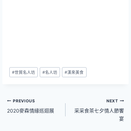
Post
#
世貿名人坊
#
名人坊
#
漢來美食
Tags:
文
PREVIOUS
NEXT
2020麥森情緣巡迴展
采采食茶七夕情人節饗
章
宴
導