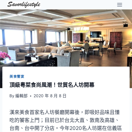
Skip
to
content
美食饗宴
頂級粵菜食尚風潮！世貿名人坊開幕
By
編輯部
2020 年 8 月 8 日
漢來美食首家名人坊餐廳開幕後，即吸好品味且懂
吃的饕客上門；目前已於台北大直、敦南及高雄、
台南、台中開了分店。今年2020名人坊選在信義區