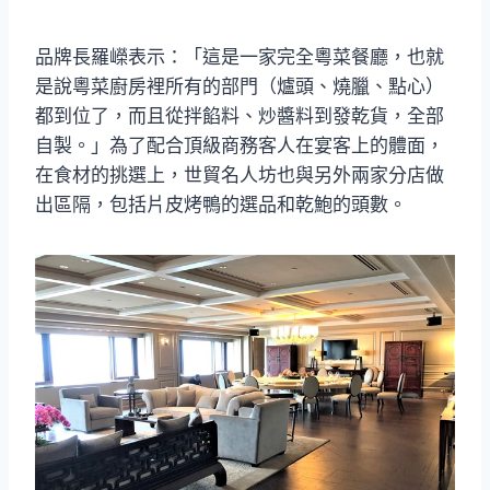
品牌長羅嶸表示：「這是一家完全粵菜餐廳，也就
是說粵菜廚房裡所有的部門（爐頭、燒臘、點心）
都到位了，而且從拌餡料、炒醬料到發乾貨，全部
自製。」為了配合頂級商務客人在宴客上的體面，
在食材的挑選上，世貿名人坊也與另外兩家分店做
出區隔，包括片皮烤鴨的選品和乾鮑的頭數。