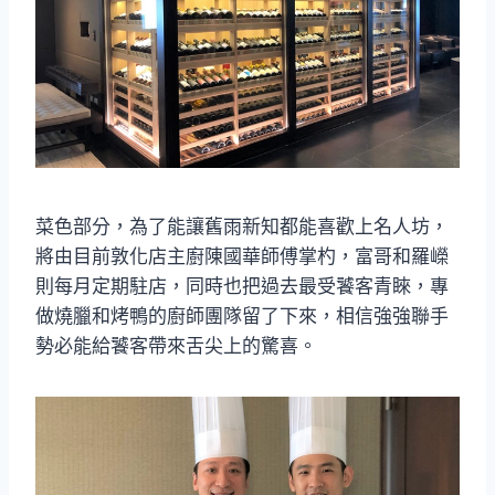
菜色部分，為了能讓舊雨新知都能喜歡上名人坊，
將由目前敦化店主廚陳國華師傅掌杓，富哥和羅嶸
則每月定期駐店，同時也把過去最受饕客青睞，專
做燒臘和烤鴨的廚師團隊留了下來，相信強強聯手
勢必能給饕客帶來舌尖上的驚喜。