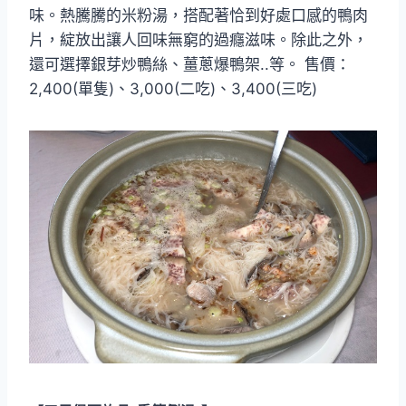
味。熱騰騰的米粉湯，搭配著恰到好處口感的鴨肉
片，綻放出讓人回味無窮的過癮滋味。除此之外，
還可選擇銀芽炒鴨絲、薑蔥爆鴨架..等。 售價：
2,400(單隻)、3,000(二吃)、3,400(三吃)