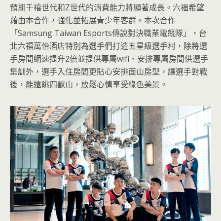
預期千禧世代和Z世代的消費能力將顯著成長。六福希望
藉由本合作，強化並拓展青少年客群。本次合作
「Samsung Taiwan Esports傳說對決職業電競隊」，台
北六福萬怡酒店特別為選手們打造五星級選手村，除將選
手房間網速提升2倍並提供專屬wifi、安排專屬房間供選手
集訓外，選手入住房間更貼心安排面山房型，讓選手對戰
後，能遠眺四獸山，放鬆心情享受綠色美景。