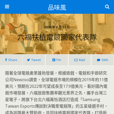
品味風
2020 年 8 月 13 日
六福扶植電競國家代表隊
Share
Tweet
Pin
Mail
SMS
隨著全球電競產業蓬勃發展，根據遊戲、電競和手遊研究
公司Newzoo調查，全球電競市場的規模在2019年約11億
美元，預期在2022年可望成長至17.9億美元，看好國內電
競市場發展，六福旅遊集團率觀光業界之先，攜手台灣三
星電子，將旗下台北六福萬怡酒店打造成「Samsung
Taiwan Esports傳說對決職業電競隊」的五星級選手村，
成為該隊最大贊助商，共同扶植電競國家代表隊，打造新