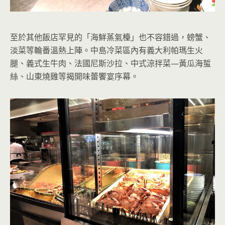
至於其他飯店罕見的「海鮮蒸氣檯」也不容錯過，螃蟹、
淡菜等輪番溫熱上陣。中島冷菜區內有義大利帕瑪生火
腿、義式生牛肉、法國尼斯沙拉、中式涼拌菜—黃瓜海蜇
絲、山東燒雞等揭開味蕾饗宴序幕。