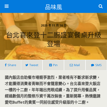
品味風
2020 年 11 月 16 日
台北喜來登十二廚盛宴餐桌升級
登場
Share
Tweet
Pin
Mail
SMS
國內飯店自助餐市場競爭激烈，業者唯有不斷求新求變，
才能獲得消費者青睞而不會隨意變心。台北喜來登大飯店
一樓的十二廚，年年端出亮眼成績，為了提升用餐品質，
經過數個月的整修斥資千萬改裝後，重新開幕，熱情邀請
愛吃Buffet的貴賓一同前往感受升級版的十二廚。