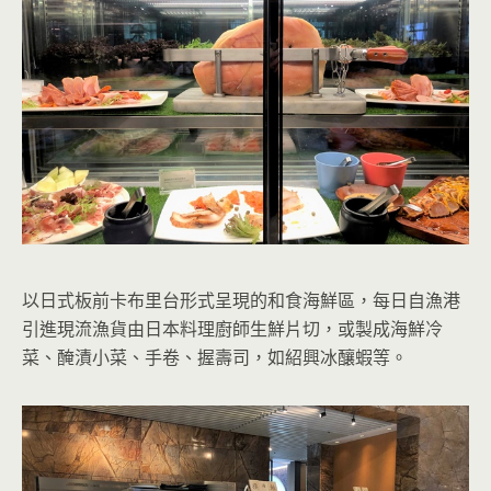
以日式板前卡布里台形式呈現的和食海鮮區，每日自漁港
引進現流漁貨由日本料理廚師生鮮片切，或製成海鮮冷
菜、醃漬小菜、手卷、握壽司，如紹興冰釀蝦等。