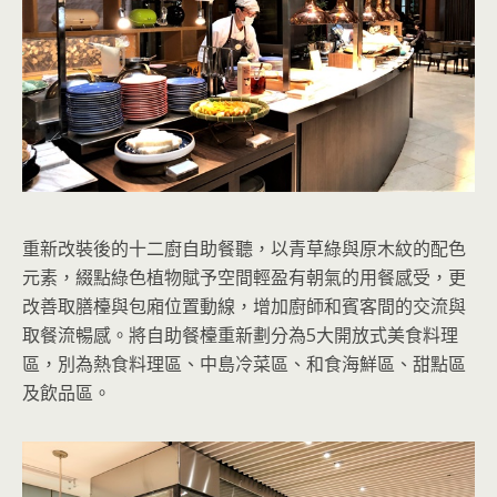
重新改裝後的十二廚自助餐聽，以青草綠與原木紋的配色
元素，綴點綠色植物賦予空間輕盈有朝氣的用餐感受，更
改善取膳檯與包廂位置動線，增加廚師和賓客間的交流與
取餐流暢感。將自助餐檯重新劃分為5大開放式美食料理
區，別為熱食料理區、中島冷菜區、和食海鮮區、甜點區
及飲品區。