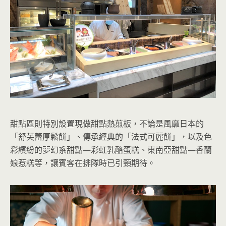
甜點區則特別設置現做甜點熱煎板，不論是風靡日本的
「舒芙蕾厚鬆餅」、傳承經典的「法式可麗餅」，以及色
彩繽紛的夢幻系甜點—彩虹乳酪蛋糕、東南亞甜點—香蘭
娘惹糕等，讓賓客在排隊時已引頸期待。