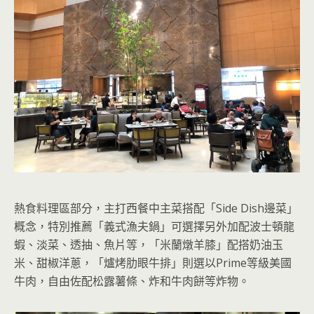
熱食料理區部分，主打西餐中主菜搭配「Side Dish邊菜」
概念，特別推薦「義式漁夫鍋」可選擇另外加配波士頓龍
蝦、淡菜、透抽、魚片等，「米蘭燉羊膝」配搭奶油玉
米、甜椒洋蔥，「爐烤肋眼牛排」則選以Prime等級美國
牛肉，自由佐配松露薯條、炸和牛肉餅等炸物。