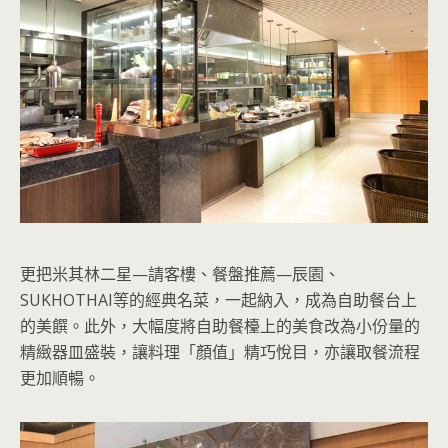
更把米其林二星—請客樓、餐盤推薦—辰園、
SUKHOTHAI等的經典名菜，一起納入，成為自助餐台上
的美饌。此外，大幅度將自助餐檯上的美食改為小份量的
精緻器皿盛裝，讓料理「顏值」精巧悅目，亦讓取餐流程
更加順暢。