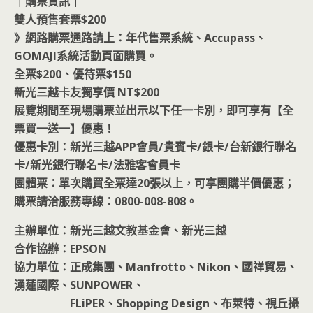
｜購票資訊｜
雙人預售套票$200
》網路購票通路請上：年代售票系統、Accupass、
GOMAJI系統活動頁面購買。
全票$200、優待票$150
新光三越卡友獨享價 NT$200
展覽期間至現場購票並出示以下任一卡別，即可享有【全
票買一送一】優惠！
優惠卡別：新光三越APP會員/貴賓卡/銀卡/台新銀行聯名
卡/新光銀行聯名卡/法雅客會員卡
團體票：單次購買全票達20張以上，可享團購半價優惠；
購票請洽服務專線：0800-008-808。
主辦單位：新光三越文教基金會、新光三越
合作協辦：EPSON
協力單位：正成集團、Manfrotto、Nikon、國祥貿易、
湧蓮國際、SUNPOWER、
FLiPER、Shopping Design、布萊特、視丘攝