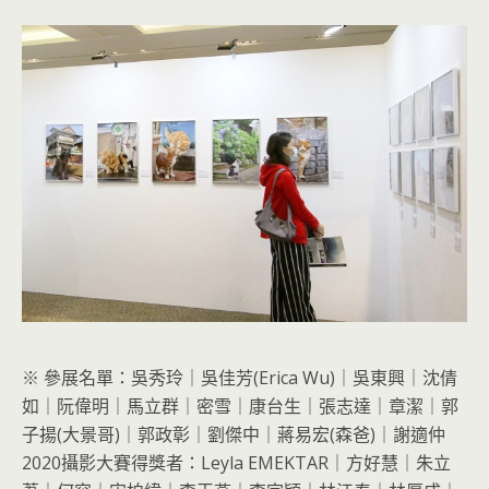
※ 參展名單：吳秀玲｜吳佳芳(Erica Wu)｜吳東興｜沈倩
如｜阮偉明｜馬立群｜密雪｜康台生｜張志達｜章潔｜郭
子揚(大景哥)｜郭政彰｜劉傑中｜蔣易宏(森爸)｜謝適仲
2020攝影大賽得獎者：Leyla EMEKTAR｜方好慧｜朱立