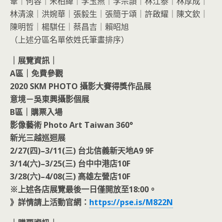
葦｜何容｜宋柏緯｜李玉燕｜李宗頴｜林江泰｜林厚成｜
林清湶｜洪婉華｜張毅生｜張簡于頌｜許啟耀｜陳文欽｜
陳明哲｜楊騏任｜蔡昌吉｜賴昭旭
（上述分區名單依姓氏筆畫排序）
｜展覽資訊｜
A區｜免費參觀
2020 SKM PHOTO 攝影大賽得獎作品展
意境－吳東興攝影個展
B區｜購票入場
影像藝術 Photo Art Taiwan 360°
新光三越巡迴展
2/27(四)–3/11(三) 台北信義新天地A9 9F
3/14(六)–3/25(三) 台中中港店10F
3/28(六)–4/08(三) 高雄左營店10F
※上述各店展覽最後一日僅開放至18:00。
》詳情請上活動官網：
https://pse.is/M822N