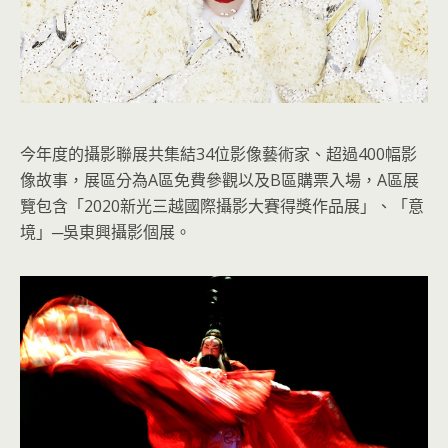
今年度的攝影聯展共集結34位影像藝術家、超過400幅影
像故事，展區分為A區免費參觀以及B區購票入場，A區展
覽包含「2020新光三越國際攝影大賽得獎作品展」、「意
境」─吳東興攝影個展。