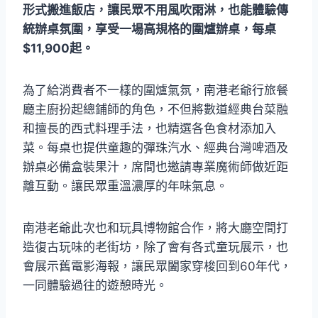
形式搬進飯店，讓民眾不用風吹雨淋，也能體驗傳
統辦桌氛圍，享受一場高規格的圍爐辦桌，每桌
$11,900起。
為了給消費者不一樣的圍爐氣氛，南港老爺行旅餐
廳主廚扮起總鋪師的角色，不但將數道經典台菜融
和擅長的西式料理手法，也精選各色食材添加入
菜。每桌也提供童趣的彈珠汽水、經典台灣啤酒及
辦桌必備盒裝果汁，席間也邀請專業魔術師做近距
離互動。讓民眾重溫濃厚的年味氣息。
南港老爺此次也和玩具博物館合作，將大廳空間打
造復古玩味的老街坊，除了會有各式童玩展示，也
會展示舊電影海報，讓民眾闔家穿梭回到60年代，
一同體驗過往的遊憩時光。