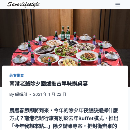
Skip
to
content
美食饗宴
南港老爺除夕圍爐推古早味辦桌宴
By
編輯部
2021 年 1 月 22 日
農曆春節即將到來，今年的除夕年夜飯該選擇什麼
方式？南港老爺行旅有別於去年Buffet模式，推出
「今年我想來點…」除夕辦桌專案，把封街辦桌的