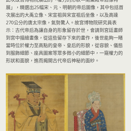
展」，精選出25幅宋、元、明朝的帝后圖像，其中包括首
次展出的大禹立像、宋宣祖與宋宣祖后坐像，以及高達
270公分的唐太宗像，氣勢驚人。故宮博物院研究員表
示：古代帝后為讓自身的形象留存於世，會請到宮廷畫師
到宮中描繪畫像，從這些留存下來的畫作，後世能夠一睹
當時位於權力至高點的皇帝、皇后的形貌，從容貌、儀態
到服飾細節、座具圖案等眾多微小的細節中，一窺權力的
形狀和面貌，進而揭開古代帝后神秘的面紗。