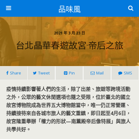
品味風
2021 年 3 月 23 日
台北晶華春遊故宮·帝后之旅
Share
Tweet
Pin
Mail
SMS
疫情持續影響著人們的生活，除了出差、旅遊等跨境活動
之外，公眾的藝文休閒選項也隨之受限，位於臺北的國立
故宮博物院成為世界五大博物館當中，唯一仍正常營運、
持續接待來自各城市旅人的藝文重鎮，即日起至4月6日，
故宮隆重舉辦「權力的形狀—南薫殿帝后像特展」與旅人
共學共好。