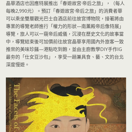
晶華酒店也因應特展推出「春遊故宮·帝后之旅」，（每人
每晚2,990元）。預訂「春遊故宮·帝后之旅」的消費者華
可以乘坐雙層觀光巴士自酒店前往故宮博物院，接著將由
專業的導覽老師進行「權力的形狀—南薫殿帝后像特展」
導覽，旅人可以一窺帝后威儀，沉浸在歷史文化的故事當
中，導覽結束後可加價前往故宮晶華享用國內外旅客一致
推崇的美味珍饈—港點吃到飽，並由主廚教學DIY手作IG
最夯的「仕女豆沙包」，享受一趟兼具食、藝、文的台北
深度慢遊。