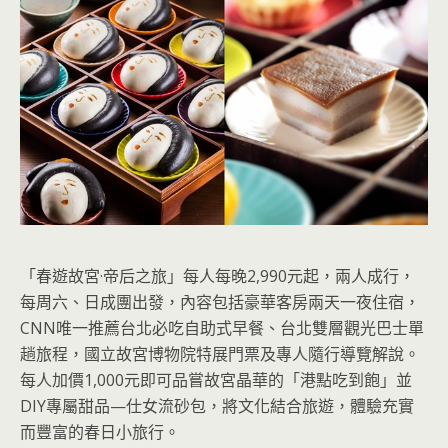
「春遊故宮·帝后之旅」每人每晚2,990元起，兩人成行，
每周六、日成團出發，內容包括豪華客房兩天一夜住宿，
CNN唯一推薦台北必吃自助式早餐、台北雙層觀光巴士單
趟旅程，國立故宮博物院特展門票及專人隨行導覽解說。
每人加價1,000元即可品嘗故宮晶華的「港點吃到飽」並
DIY專屬甜品—仕女流砂包，將文化結合旅遊，體驗充實
而豐富的春日小旅行。