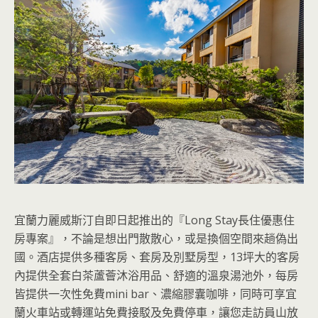
宜蘭力麗威斯汀自即日起推出的『Long Stay長住優惠住
房專案』，不論是想出門散散心，或是換個空間來趟偽出
國。酒店提供多種客房、套房及別墅房型，13坪大的客房
內提供全套白茶蘆薈沐浴用品、舒適的溫泉湯池外，每房
皆提供一次性免費mini bar、濃縮膠囊咖啡，同時可享宜
蘭火車站或轉運站免費接駁及免費停車，讓您走訪員山放