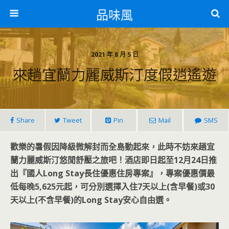
品味風
2021 年 8 月 5 日
來趟宜蘭力麗威斯汀度假逍遙遊
Share
Tweet
Pin
Mail
SMS
歡樂的暑假因降級微解封而全島動起來，此時不妨來趟宜
蘭力麗威斯汀悠閒舒壓之旅吧！酒店即日起至12月24日推
出『國人Long Stay長住優惠住房專案』，專案優惠價最
低每晚5,625元起，可分別選擇入住7天以上(含早餐)或30
天以上(不含早餐)的Long Stay安心自由選。