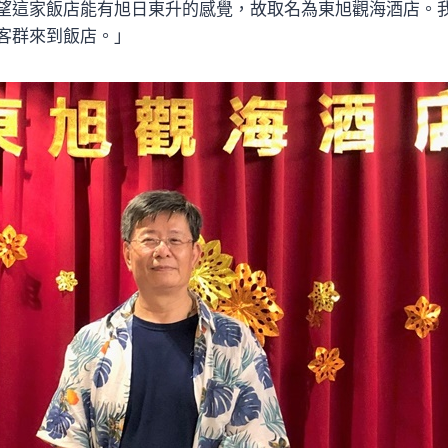
望這家飯店能有旭日東升的感覺，故取名為東旭觀海酒店。
客群來到飯店。」