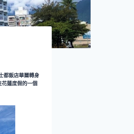
士都飯店華麗轉身
往花蓮度假的一個