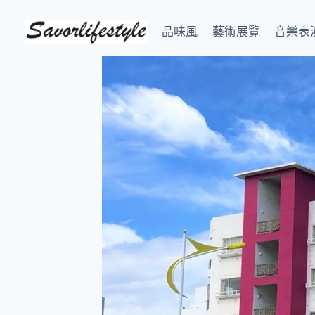
Skip
to
品味風
藝術展覽
音樂表
content