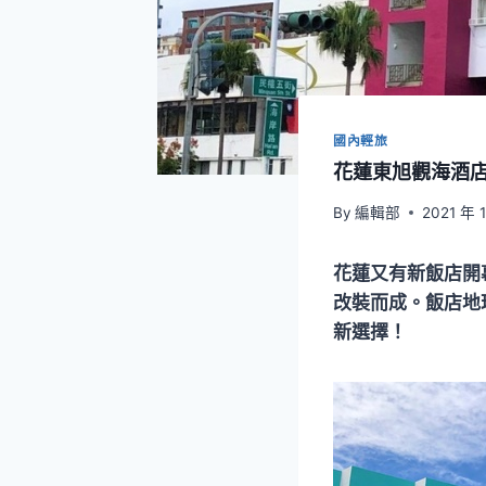
國內輕旅
花蓮東旭觀海酒
By
編輯部
2021 年 
花蓮又有新飯店開
改裝而成。飯店地
新選擇！