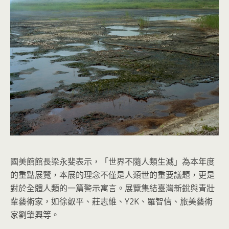
國美館館長梁永斐表示，「世界不隨人類生滅」為本年度
的重點展覽，本展的理念不僅是人類世的重要議題，更是
對於全體人類的一篇警示寓言。展覽集結臺灣新銳與青壯
輩藝術家，如徐叡平、莊志維、Y2K、羅智信、旅美藝術
家劉肇興等。