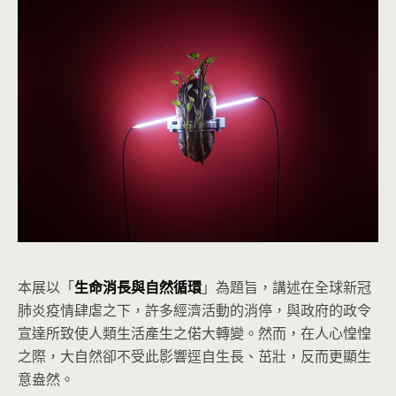
本展以「
生命消長與自然循環
」為題旨，講述在全球新冠
肺炎疫情肆虐之下，許多經濟活動的消停，與政府的政令
宣達所致使人類生活產生之偌大轉變。然而，在人心惶惶
之際，大自然卻不受此影響逕自生長、茁壯，反而更顯生
意盎然。