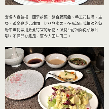
套餐內容包括：開胃前菜、綜合蔬菜盤、手工花枝滑、主
餐、黃金粥或烏龍麵、甜品與水果。在充滿日式情調的餐
廳中盡情享用烹煮得宜的鍋物，溫潤香醇讓你從頭暖到
腳，不僅開心飽足，更令人回味再三。