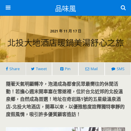
品味風
2021 年 11 月 17 日
北投大地酒店暖鍋美湯舒心之旅
Share
Tweet
Pin
Mail
SMS
隨著天氣明顯轉冷，泡湯成為都會民眾最嚮往的休閒活
動！若擔心週末開車塞在雪遂裡，位於台北近郊的北投溫
泉鄉，自然成為首選！地址在奇岩路1號的五星級溫泉酒
店-北投大地酒店，開幕以來，以優雅態度詮釋獨特寧靜的
度假風情，吸引許多優質顧客造訪！