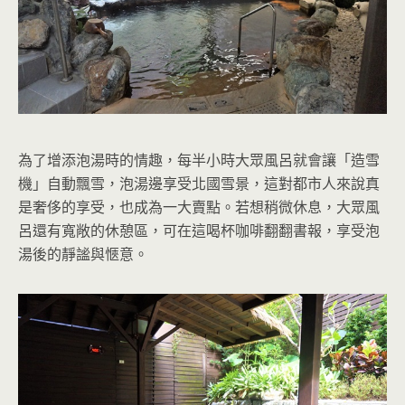
為了增添泡湯時的情趣，每半小時大眾風呂就會讓「造雪
機」自動飄雪，泡湯邊享受北國雪景，這對都市人來說真
是奢侈的享受，也成為一大賣點。若想稍微休息，大眾風
呂還有寬敞的休憩區，可在這喝杯咖啡翻翻書報，享受泡
湯後的靜謐與愜意。