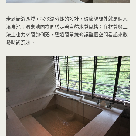
走到衛浴區域，採乾濕分離的設計，玻璃隔間外就是個人
溫泉池；溫泉池同樣同樣走著自然木質風格；在材質與工
法上也力求簡約俐落，透過簡單線條讓整個空間看起來散
發時尚況味。