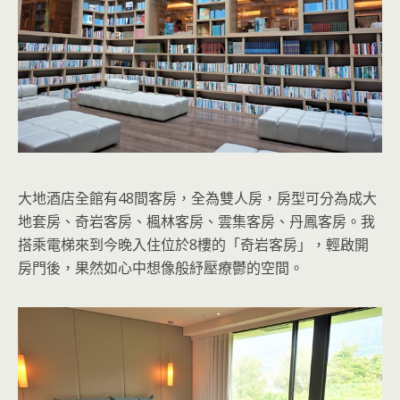
大地酒店全館有48間客房，全為雙人房，房型可分為成大
地套房、奇岩客房、楓林客房、雲集客房、丹鳳客房。我
搭乘電梯來到今晚入住位於8樓的「奇岩客房」，輕啟開
房門後，果然如心中想像般紓壓療鬱的空間。