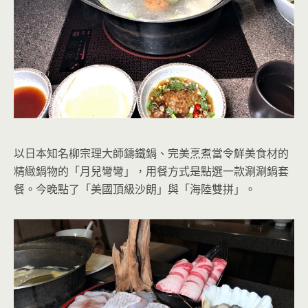
以日本知名柳宗理大師鑄鐵鍋、完美烹煮當令鮮美食材的
精緻鍋物的「月兒彎彎」，用餐方式是點選一款涮涮鍋套
餐。今晚點了「美國頂級沙朗」與「海陸雙拼」。