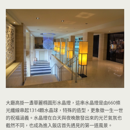
大廳高掛一盞華麗橢圓形水晶燈，這串水晶燈是由660條
光纖線串起1314顆水晶球，特殊的造型，更象徵一生一世
的祝福涵義。水晶燈在白天與夜晚散發出來的光芒氣氛也
截然不同，也成為進入飯店首先遇見的第一道風景。