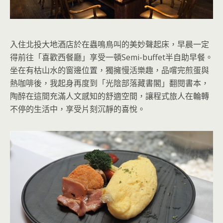
入住北投大地酒店於在蟲鳴鳥叫的美妙聲起床，早晨一定
得前往「喜歡西餐廳」享受一頓Semi-buffet半自助早餐。
坐在有枯山水的窗邊位置，獨擁慢活樂趣，品嚐完煎蛋與
熱咖啡後，我起身再度到「光陰部落藏書閣」翻閱書本，
陶醉在這間充滿人文感知的舒適空間，讓程式旅人在輪轉
不停的生活中，享受片刻沉靜的喜悅。