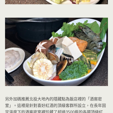
另外加碼推薦北投大地內的隱藏點為飯店裡的「酒窖密
室」。這裡是針對喜好紅酒的頂級客群所設立，在長年固
定溫度下的酒窖密室裡珍藏了超過3500瓶的各國頂級紅