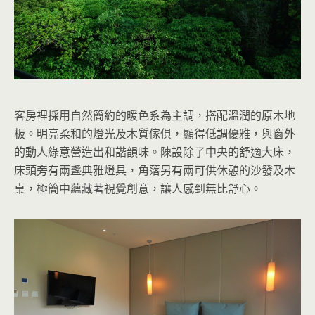
客房裡採用自然簡約的暖色系為主調，搭配溫潤的原木地
板。明亮柔和的燈光及木質傢俱，顯得低調優雅，與窗外
的動人綠意營造出和諧韻味。陳設除了中央的舒適大床，
床頭旁有兩盞典雅燈具，角落另有兩可供休憩的沙發及木
桌，極簡中蘊藏著視覺創意，讓人感到無比舒心。