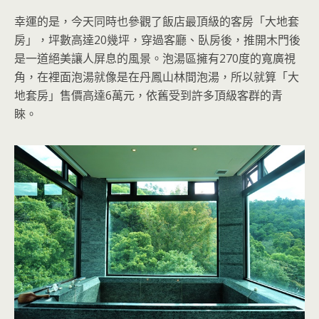
幸運的是，今天同時也參觀了飯店最頂級的客房「大地套
房」，坪數高達20幾坪，穿過客廳、臥房後，推開木門後
是一道絕美讓人屏息的風景。泡湯區擁有270度的寬廣視
角，在裡面泡湯就像是在丹鳳山林間泡湯，所以就算「大
地套房」售價高達6萬元，依舊受到許多頂級客群的青
睞。