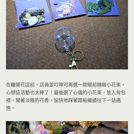
在離開花店前，店員並叮嚀可再選一款眼前精緻小花束，
心想這活動也太棒了！最後選了心儀的小花束，放入背包
裡，聞著淡雅的花香，愉快地踩著踏板繼續往下一站邁
進。