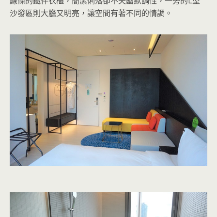
線條的鐵件衣櫃，簡潔俐落卻不失幽默調性，一旁的L型
沙發區則大膽又明亮，讓空間有著不同的情調。