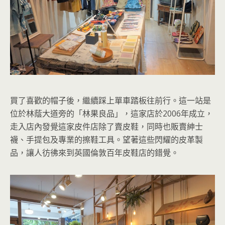
買了喜歡的帽子後，繼續踩上單車踏板往前行。這一站是
位於林蔭大道旁的「林果良品」，這家店於2006年成立，
走入店內發覺這家皮件店除了賣皮鞋，同時也販賣紳士
襪、手提包及專業的擦鞋工具。望著這些閃耀的皮革製
品，讓人彷彿來到英國倫敦百年皮鞋店的錯覺。