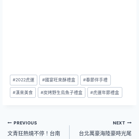
Post
#
2022虎運
#
國宴旺來酥禮盒
#
春節伴手禮
Tags:
#
漢來美食
#
炭烤野生烏魚子禮盒
#
虎運年節禮盒
文
PREVIOUS
NEXT
文青狂熱燒不停！台南
台北萬豪海陸豪時光尾
章