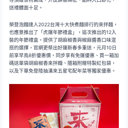
送禮體面十足。
榮登泡麵達人2022台灣十大快煮麵排行的來拌麵，
也應景推出了「虎運年節禮盒」，這次推出的12入
裝的年節禮盒，提供了胡麻椒香與椒麻醬香口味混
搭的選擇，官網更祭出好運新春多重送，元月10日
前享早鳥8折優惠價，同步享有免運優惠、買一箱加
碼送單袋胡麻椒香來拌麵、隨箱附贈特製紅包袋，
以及下單免登陸抽漢來五星宅配年菜等獨家優惠。