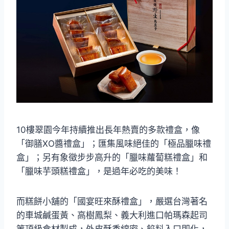
10樓翠園今年持續推出長年熱賣的多款禮盒，像
「御膳XO醬禮盒」；匯集風味絕佳的「極品臘味禮
盒」；另有象徵步步高升的「臘味蘿蔔糕禮盒」和
「臘味芋頭糕禮盒」，是過年必吃的美味！
而糕餅小舖的「國宴旺來酥禮盒」，嚴選台灣著名
的車城鹹蛋黃、高樹鳳梨、義大利進口帕瑪森起司
等頂級食材製成，外皮酥香綿密、餡料入口即化，