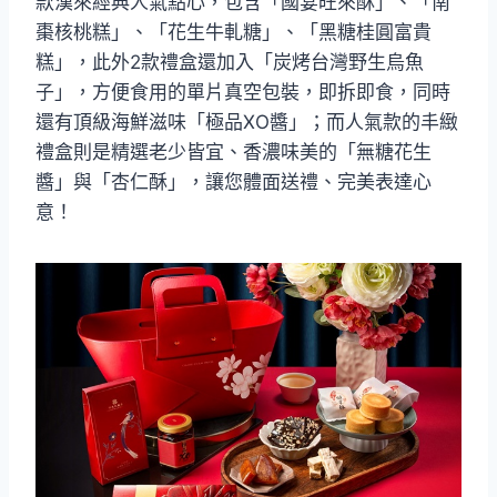
款漢來經典人氣點心，包含「國宴旺來酥」、「南
棗核桃糕」、「花生牛軋糖」、「黑糖桂圓富貴
糕」，此外2款禮盒還加入「炭烤台灣野生烏魚
子」，方便食用的單片真空包裝，即拆即食，同時
還有頂級海鮮滋味「極品XO醬」；而人氣款的丰緻
禮盒則是精選老少皆宜、香濃味美的「無糖花生
醬」與「杏仁酥」，讓您體面送禮、完美表達心
意！