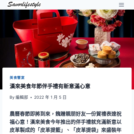
Skip
to
content
美食饗宴
漢來美食年節伴手禮有新意滿心意
By
編輯部
2022 年 1 月 5 日
農曆春節即將到來，餽贈親朋好友一份賀禮表達祝
福心意！漢來美食今年推出的伴手禮就充滿新意以
皮革製成的「皮革提籃」、「皮革提袋」來盛裝年