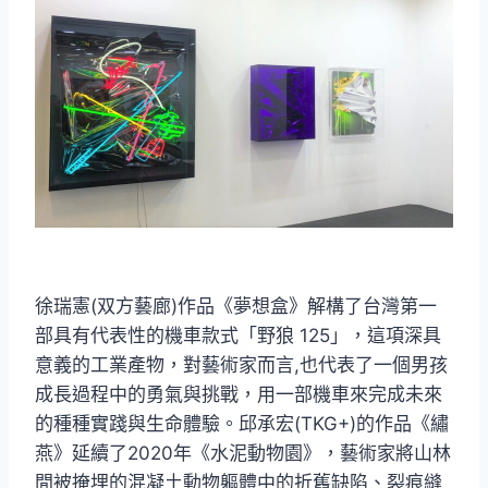
徐瑞憲(双方藝廊)作品《夢想盒》解構了台灣第一
部具有代表性的機車款式「野狼 125」，這項深具
意義的工業產物，對藝術家而言,也代表了一個男孩
成長過程中的勇氣與挑戰，用一部機車來完成未來
的種種實踐與生命體驗。邱承宏(TKG+)的作品《繡
燕》延續了2020年《水泥動物園》，藝術家將山林
間被掩埋的混凝土動物軀體中的折舊缺陷、裂痕縫