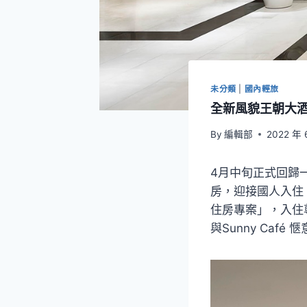
未分類
|
國內輕旅
全新風貌王朝大酒
By
編輯部
2022 年 
4月中旬正式回歸
房，迎接國人入住
住房專案」，入住尊
與Sunny Ca