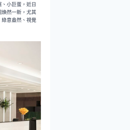
運、小巨蛋，近日
圍煥然一新，尤其
，綠意盎然、視覺