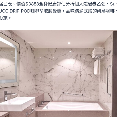
乙晚、價值$3888全身健康評估分析個人體驗券乙張、Sunn
CC DRIP POD咖啡萃取膠囊機，品味濾滴式般的研磨咖
設施。