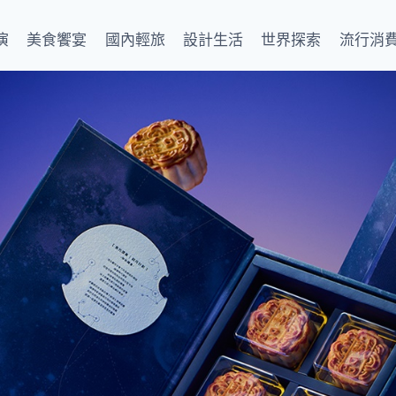
演
美食饗宴
國內輕旅
設計生活
世界探索
流行消