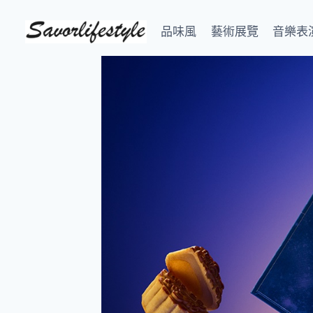
Skip
to
品味風
藝術展覽
音樂表
content