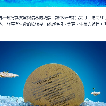
為一座寄託冀望與信念的載體，讓中秋佳節賞完月、吃完月
入一張帶有生命的紙張後，經過種植、發芽、生長的過程，