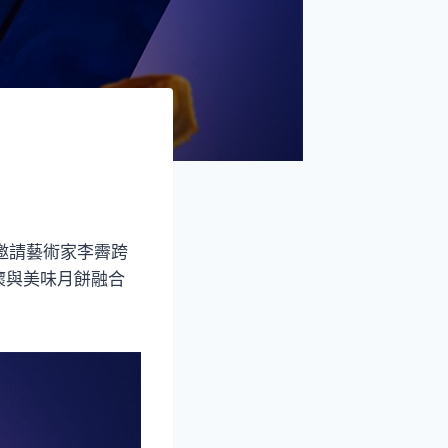
盒邀請藝術家李霽跨
懷與美味月餅融合