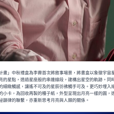
計畫」中秋禮盒為李霽首次將敘事場景，將書盒以象徵宇宙
亮的星點，透過星座般的串連線段，建構出星空的軌跡。同
的細緻觸感，讓遙不可及的星辰彷彿觸手可及。更巧妙埋入
的小卡，為回收再製的種子紙，外型呈現出月亮一樣的圓，
秘韻律的聯繫，亦重新思考月亮與人類的關係。