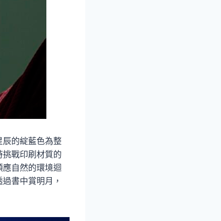
星辰的綻藍色為整
時挑戰印刷材質的
順應自然的環境迴
透過書中賞明月，