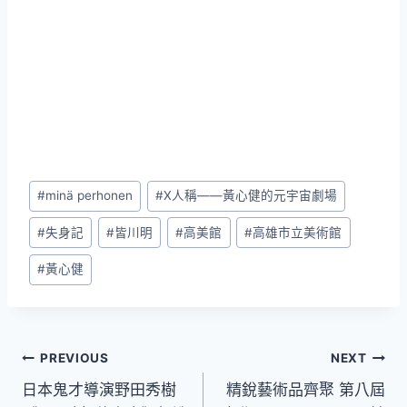
Post
#
minä perhonen
#
X人稱——黃心健的元宇宙劇場
Tags:
#
失身記
#
皆川明
#
高美館
#
高雄市立美術館
#
黃心健
文
PREVIOUS
NEXT
日本鬼才導演野田秀樹
精銳藝術品齊聚 第八屆
章