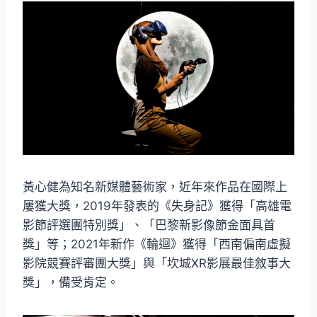
黃心健為知名新媒體藝術家，近年來作品在國際上
屢獲大獎，2019年發表的《失身記》獲得「高雄電
影節評選團特別獎」、「巴黎新影像節金面具首
獎」等；2021年新作《輪迴》獲得「西南偏南虛擬
影院競賽評審團大獎」與「坎城XR影展最佳敘事大
獎」，備受肯定。