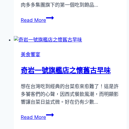
肉多多集團旗下的第一個吃到飽品…
肉
Read More
多
多
新
品
美食饗宴
牌
饌
奇岩一號旗艦店之懷舊古早味
和
牛
想在台灣吃到經典的台菜愈來愈難了！這是許
台
多饕客們的心聲，因西式餐飲風潮，而明顯影
南
響讓台菜日益式微。好在仍有少數…
開
幕
奇
Read More
岩