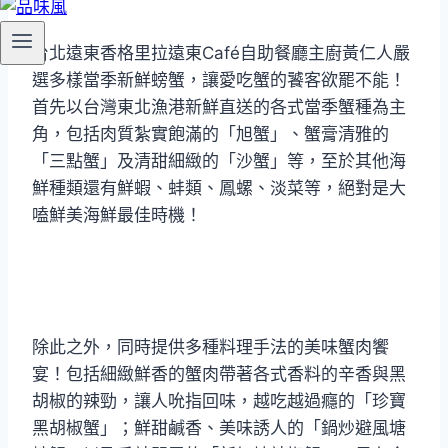
台北遠東香格里拉遠東Café自助餐廳主廚黃仁人嚴
選多樣當季新鮮螃蟹，讓愛吃蟹的饕客欲罷不能！
首先以台灣東北漁港新鮮直送的各式當季蟹種為主
角，包括肉質紮實飽滿的「旭蟹」、蟹膏清雅的
「三點蟹」及清甜細緻的「沙蟹」等，至於其他海
鮮種類還有鮮蝦、蚌類、鳳螺、淡菜等，絕對是大
嗑鮮美海鮮最佳時機！
除此之外，同時提供多種料理手法的美味蟹肉饗
宴！包括細緻鮮香的蟹肉帶著各式香料的辛香與黑
胡椒的辣勁，讓人吮指回味，越吃越過癮的「珍寶
黑胡椒蟹」；鮮甜鹹香、美味誘人的「鍋炒避風塘