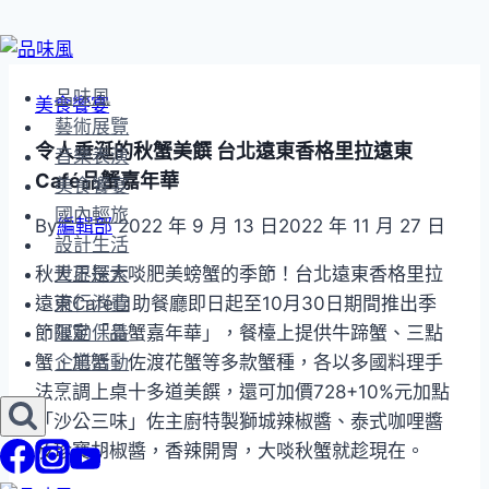
Skip
to
品味風
美食饗宴
content
藝術展覽
令人垂涎的秋蟹美饌 台北遠東香格里拉遠東
音樂表演
Café品蟹嘉年華
美食饗宴
國內輕旅
By
編輯部
2022 年 9 月 13 日
2022 年 11 月 27 日
設計生活
秋天正是大啖肥美螃蟹的季節！台北遠東香格里拉
世界探索
遠東Café自助餐廳即日起至10月30日期間推出季
流行消費
節限定「品蟹嘉年華」，餐檯上提供牛蹄蟹、三點
運動保養
蟹、旭蟹、佐渡花蟹等多款蟹種，各以多國料理手
企業活動
法烹調上桌十多道美饌，還可加價728+10%元加點
「沙公三味」佐主廚特製獅城辣椒醬、泰式咖哩醬
及珍寶胡椒醬，香辣開胃，大啖秋蟹就趁現在。