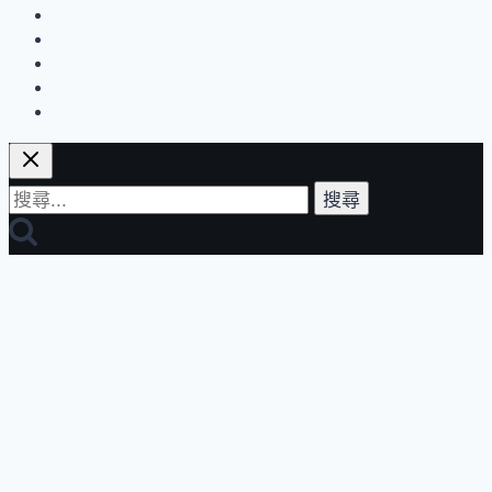
新
設計生活
世界探索
春」
流行消費
2026
運動保養
外
企業活動
帶
年
菜
搜
早
尋
鳥
關
優
鍵
惠
字:
開
跑