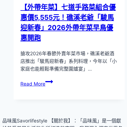
推
宮」
【外帶年菜】七道手路菜組合優
廣
新
惠價5,555元！礁溪老爺「駿馬
島
主
美
迎新春」2026外帶年菜早鳥優
廚
饌
廖
惠開跑
晉
輝
搶攻2026年春節外賣年菜市場，礁溪老爺酒
店推出「駿馬迎新春」系列料理，今年以「小
家庭也能輕鬆準備完整圍爐宴」…
【外
Read More
帶
年
菜】
七
道
品味風Savorlifestyle 【關於我】：「品味風」是一個獻