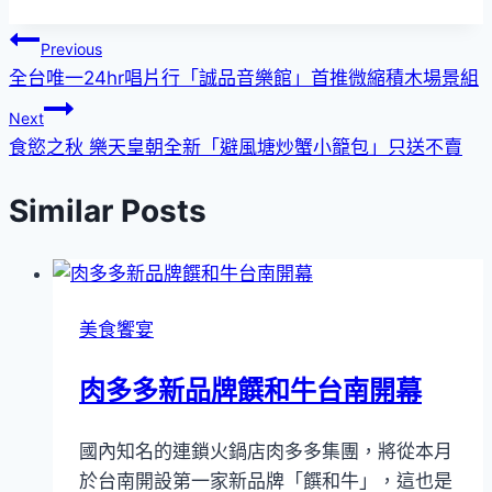
文
Previous
全台唯一24hr唱片行「誠品音樂館」首推微縮積木場景組
章
Next
導
食慾之秋 樂天皇朝全新「避風塘炒蟹小籠包」只送不賣
覽
Similar Posts
美食饗宴
肉多多新品牌饌和牛台南開幕
國內知名的連鎖火鍋店肉多多集團，將從本月
於台南開設第一家新品牌「饌和牛」，這也是