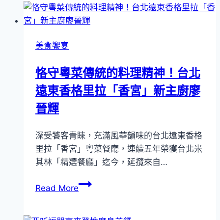
親
節
家
美食饗宴
宴
桌
恪守粵菜傳統的料理精神！台北
菜
遠東香格里拉「香宮」新主廚廖
16,800
元
晉輝
起！
台
深受饕客青睞，充滿風華韻味的台北遠東香格
北
里拉「香宮」粵菜餐廳，連續五年榮獲台北米
凱
其林「精選餐廳」迄今，延攬來自…
達
住
恪
Read More
房
守
3,088
粵