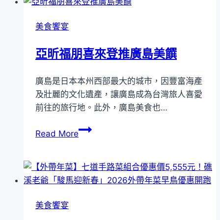
元
菜
起
傳
美食饗宴
贈
統
按
的
亞昕福朋喜來登推廣島美饌
摩
料
梳
理
廣島是日本本州西部最大的城市，因豐富海產
精
及壯麗的文化遺產，讓廣島成為台灣旅人喜愛
神！
前往的旅行地。此外，廣島美食也…
台
北
亞
Read More
遠
昕
東
福
香
朋
格
喜
里
來
拉
美食饗宴
登
「香