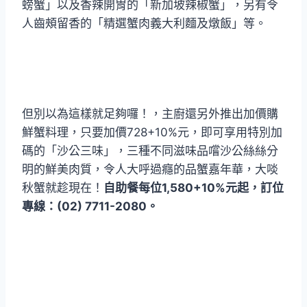
螃蟹」以及香辣開胃的「新加坡辣椒蟹」，另有令
人齒頰留香的「精選蟹肉義大利麵及燉飯」等。
但別以為這樣就足夠囉！，主廚還另外推出加價購
鮮蟹料理，只要加價728+10%元，即可享用特別加
碼的「沙公三味」，三種不同滋味品嚐沙公絲絲分
明的鮮美肉質，令人大呼過癮的品蟹嘉年華，大啖
秋蟹就趁現在！
自助餐每位1,580+10%元起，訂位
專線：(02) 7711-2080。