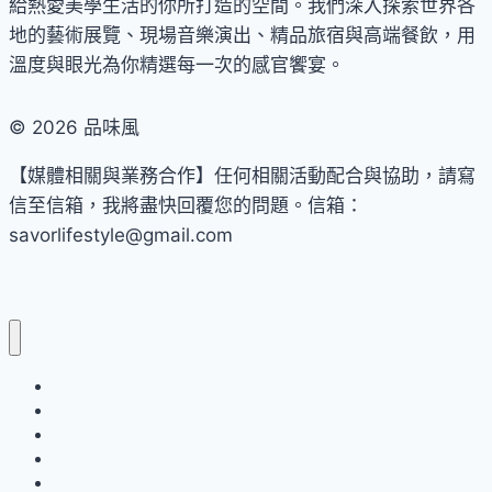
手
給熱愛美學生活的你所打造的空間。我們深入探索世界各
路
地的藝術展覽、現場音樂演出、精品旅宿與高端餐飲，用
菜
溫度與眼光為你精選每一次的感官饗宴。
組
合
© 2026 品味風
優
【媒體相關與業務合作】任何相關活動配合與協助，請寫
惠
信至信箱，我將盡快回覆您的問題。信箱：
價
savorlifestyle@gmail.com
5,555
元！
礁
溪
老
爺
品味風
藝術展覽
「駿
音樂表演
馬
美食饗宴
迎
國內輕旅