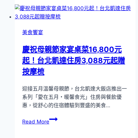
一
號
旗
艦
美食饗宴
店
之
慶祝母親節家宴桌菜16,800元
懷
起！台北凱達住房3,088元起贈
舊
古
按摩梳
早
味
迎接五月溫馨母親節，台北凱達大飯店推出一
系列「愛在五月・暖馨食光」住房與餐飲優
惠，從舒心的住宿體驗到豐盛的美食…
慶
Read More
祝
母