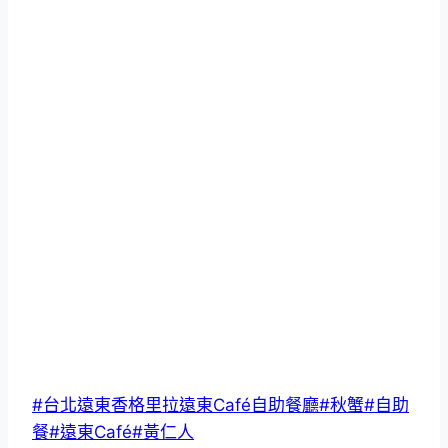
Post
#
台北遠東香格里拉遠東Café自助餐廳
#
秋蟹
#
自助
Tags:
餐
#
遠東Café
#
黃仁人