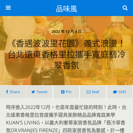
品味風
2022 年 12 月 4 日
《香遇波波里花園》義式浪漫！
台北遠東香格里拉攜手寬庭翡冷
翠香氛
Share
Tweet
Pin
Mail
SMS
時序進入2022年12月，也是年度最忙碌的時刻！此時，台
北遠東香格里拉首度攜手寢具家飾精品品牌寬庭美學
KUAN’S LIVING，以義大利奢華家居香氛品牌「翡冷翠香
氛DR.VRANJES FIRENZE」四款家居香氛為靈感，於一樓