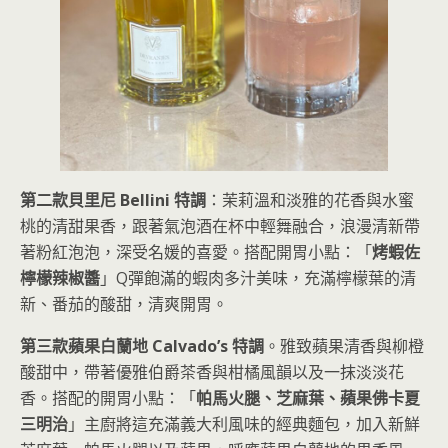
第二款貝里尼 Bellini 特調
：茉莉溫和淡雅的花香與水蜜
桃的清甜果香，跟著氣泡酒在杯中輕舞融合，浪漫清新帶
著粉紅泡泡，深受名媛的喜愛。搭配開胃小點：「
烤蝦佐
檸檬辣椒醬
」Q彈飽滿的蝦肉多汁美味，充滿檸檬葉的清
新、番茄的酸甜，清爽開胃。
第三款蘋果白蘭地 Calvado’s 特調
。雅致蘋果清香與柳橙
酸甜中，帶著優雅伯爵茶香與柑橘風韻以及一抹淡淡花
香。搭配的開胃小點：「
帕馬火腿、芝麻葉、蘋果佛卡夏
三明治
」主廚將這充滿義大利風味的經典麵包，加入新鮮