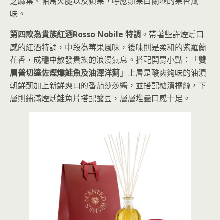
芝麻葉、帕馬火腿以及蘋果，呼應蘋果白蘭地的果香風
味。
第四款為貴族紅酒Rosso Nobile 特調
。帶著些許煙燻口
感的紅酒特調，中段為莓果風味，後味則是柔和的紫羅蘭
花香，成穩中散發貴族的浪漫氣息。搭配開胃小點：「
雙
層普切達佐煙燻鮭魚及油澤洋薊
」上層是酸爽夠味的油漬
朝鮮薊加上新鮮爽口的番茄莎莎醬，並搭配糖漬橘絲，下
層則鋪滿煙燻鮭魚片搭配酸豆，層層堆疊口感十足。