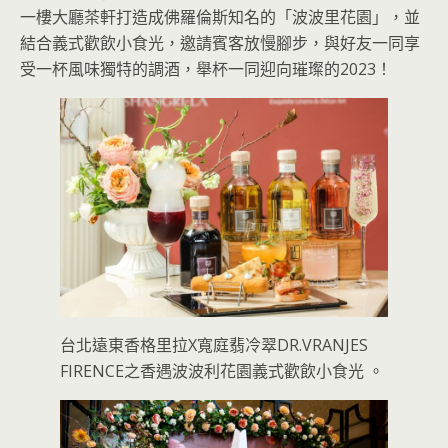
一樓大廳茶軒打造成佛羅倫斯知名的「波波里花園」，並
結合義式歡飲小食光，邀請賓客放慢腳步，與好友一同享
受一杯風味獨特的調酒，舉杯一同迎向璀璨的2023！
台北遠東香格里拉X寬庭翡冷翠DR.VRANJES
FIRENCE之香遇波波利花園義式歡飲小食光 。