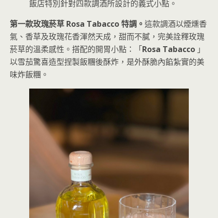
飯店特別針對四款調酒所設計的義式小點。
第一款玫瑰菸草 Rosa Tabacco 特調。
這款調酒以煙燻香
氣、香草及玫瑰花香渾然天成，甜而不膩，完美詮釋玫瑰
菸草的溫柔感性。搭配的開胃小點：「
Rosa Tabacco
」
以雪茄驚喜造型捏製飯糰後酥炸，是外酥脆內餡紮實的美
味炸飯糰。