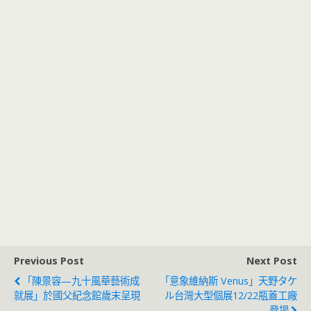
Previous Post
Next Post
「陳景容—九十風華藝術成
「意象維納斯 Venus」天野タケ
就展」於國父紀念館歲末呈現
ル台灣大型個展12/22瓶蓋工廠
登場