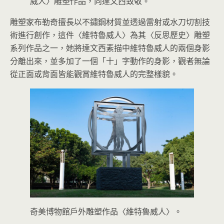
威人〉雕塑作品，向達文西致敬。
雕塑家布勒奇擅長以不鏽鋼材質並透過雷射或水刀切割技
術進行創作，這件〈維特魯威人〉為其〈反思歷史〉雕塑
系列作品之一，她將達文西素描中維特魯威人的兩個身影
分離出來，並多加了一個「十」字動作的身影，觀者無論
從正面或背面皆能觀賞維特魯威人的完整樣貌。
奇美博物館戶外雕塑作品〈維特魯威人〉。