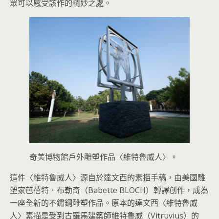
眾可以感受該作的精妙之處。
奇美博物館戶外雕塑作品〈維特魯威人〉。
這件〈維特魯威人〉源自於達文西的素描手稿，由美國雕
塑家芭蓓特．布勒奇（Babette BLOCH）轉譯創作，成為
一座全新的不鏽鋼雕塑作品。原本的達文西〈維特魯威
人〉素描是受到古羅馬建築師維特魯威（Vitruvius）的