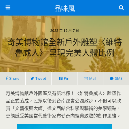
品味風
2022 年 12 月 7 日
奇美博物館全新戶外雕塑〈維特
魯威人〉 呈現完美人體比例
Share
Tweet
Pin
Mail
SMS
奇美博物館戶外園區又有新地標！〈維特魯威人〉雕塑作
品正式落成，民眾以後到台南都會公園散步，不但可以欣
賞「文藝復興大師」達文西結合科學與藝術的美學觀點，
更能感受美國當代藝術家布勒奇向經典致敬的創作思維。