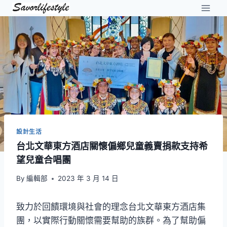
Skip
to
content
設計生活
台北文華東方酒店關懷偏鄉兒童義賣捐款支持希
望兒童合唱團
By
編輯部
2023 年 3 月 14 日
致力於回饋環境與社會的理念台北文華東方酒店集
團，以實際行動關懷需要幫助的族群。為了幫助偏