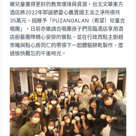
鄉兒童獲得更好的教育環境與資源，台北文華東方
酒店將2022年耶誕節愛心義賣國王派之淨所得共
35萬元，捐贈予「PUZANGALAN（希望）兒童合
唱團」，日前亦邀請合唱團孩子們蒞臨酒店享用酒
店廚藝團隊精心安排的餐點，並在行政西點主廚趙
崇曦與點心房同仁的帶領下一起體驗餅乾製作，度
過愉快難忘的午後時光。