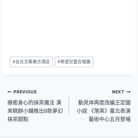
Post
#
台北文華東方酒店
#
希望兒童合唱團
Tags:
文
PREVIOUS
NEXT
療癒身心的抹茶魔法 漢
動見体再度改編王定國
章
來糕餅小鋪推出8款夢幻
小說 《落英》臺北表演
導
抹茶甜點
藝術中心五月登場
覽