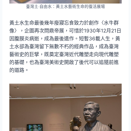
臺灣土‧自由水：黃土水藝術生命的復活展場
黃土水生命最後幾年廢寢忘食致力於創作〈水牛群
像〉，企圖再次問鼎帝展，可惜於1930年12月21日
因腹膜炎病逝，成為最後遺作。短暫36載人生，黃
土水卻為臺灣留下無數不朽的經典作品，成為臺灣
藝術史的巨擘，既奠定臺灣近代雕塑走向現代雕塑
的基礎，也為臺灣美術史開啟了後代可以追隨前進
的道路。