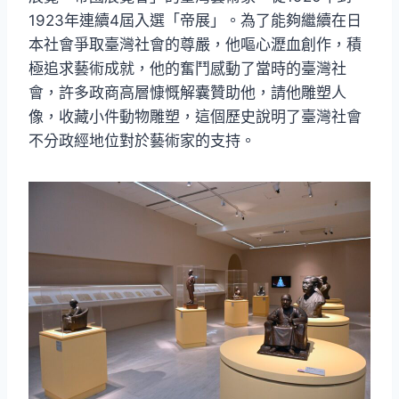
1923年連續4屆入選「帝展」。為了能夠繼續在日
本社會爭取臺灣社會的尊嚴，他嘔心瀝血創作，積
極追求藝術成就，他的奮鬥感動了當時的臺灣社
會，許多政商高層慷慨解囊贊助他，請他雕塑人
像，收藏小件動物雕塑，這個歷史說明了臺灣社會
不分政經地位對於藝術家的支持。