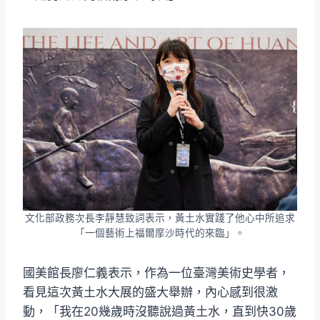
文化部政務次長李靜慧致詞表示，黃土水實踐了他心中所追求
「一個藝術上福爾摩沙時代的來臨」。
國美館長廖仁義表示，作為一位臺灣美術史學者，
看見這次黃土水大展的盛大舉辦，內心感到很激
動，「我在20幾歲時沒聽說過黃土水，直到快30歲