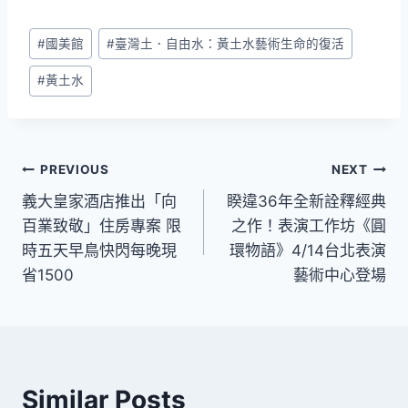
Post
#
國美館
#
臺灣土．自由水：黃土水藝術生命的復活
Tags:
#
黃土水
文
PREVIOUS
NEXT
義大皇家酒店推出「向
睽違36年全新詮釋經典
章
百業致敬」住房專案 限
之作！表演工作坊《圓
導
時五天早鳥快閃每晚現
環物語》4/14台北表演
省1500
藝術中心登場
覽
Similar Posts