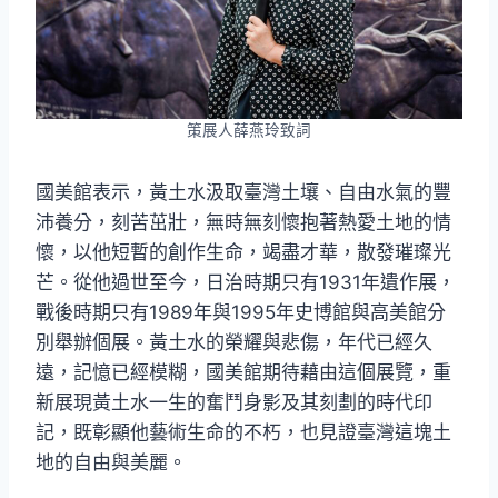
策展人薛燕玲致詞
國美館表示，黃土水汲取臺灣土壤、自由水氣的豐
沛養分，刻苦茁壯，無時無刻懷抱著熱愛土地的情
懷，以他短暫的創作生命，竭盡才華，散發璀璨光
芒。從他過世至今，日治時期只有1931年遺作展，
戰後時期只有1989年與1995年史博館與高美館分
別舉辦個展。黃土水的榮耀與悲傷，年代已經久
遠，記憶已經模糊，國美館期待藉由這個展覽，重
新展現黃土水一生的奮鬥身影及其刻劃的時代印
記，既彰顯他藝術生命的不朽，也見證臺灣這塊土
地的自由與美麗。