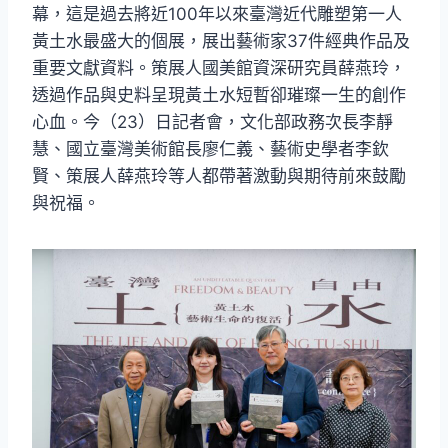
幕，這是過去將近100年以來臺灣近代雕塑第一人
黃土水最盛大的個展，展出藝術家37件經典作品及
重要文獻資料。策展人國美館資深研究員薛燕玲，
透過作品與史料呈現黃土水短暫卻璀璨一生的創作
心血。今（23）日記者會，文化部政務次長李靜
慧、國立臺灣美術館長廖仁義、藝術史學者李欽
賢、策展人薛燕玲等人都帶著激動與期待前來鼓勵
與祝福。