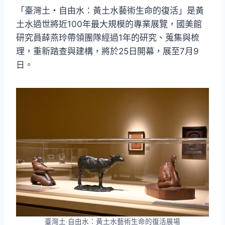
「臺灣土・自由水：黃土水藝術生命的復活」是黃
土水過世將近100年最大規模的專業展覽，國美館
研究員薛燕玲帶領團隊經過1年的研究、蒐集與梳
理，重新踏查與建構，將於25日開幕，展至7月9
日。
臺灣土‧自由水：黃土水藝術生命的復活展場