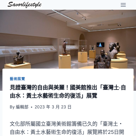
Skip
to
content
藝術展覽
見證臺灣的自由與美麗！國美館推出「臺灣土‧自
由水：黃土水藝術生命的復活」展覽
By
編輯部
2023 年 3 月 23 日
文化部所屬國立臺灣美術館籌備已久的「臺灣土・
自由水：黃土水藝術生命的復活」展覽將於25日開