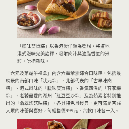
「臘味雙寶粽」以香港煲仔飯為發想，將道地
港式滋味完美詮釋，吸附肉汁與油脂香氣的米
粒，吮指夠味。
「六元及第端午禮盒」內含六顆葷素綜合口味粽，包括最
應景的南部口味「狀元粽」、北部代表的「古早味肉
粽」、港式風味的「臘味雙寶粽」、香氣四溢的「客家粿
粽」、老饕最愛的湖州「紅豆豆沙粽」及為茹素者特別推
出的「翡翠珍菇粿粽」，各具特色且經典，更可滿足普羅
大眾的味蕾與喜好，每組售價999元、六款口味各一入。