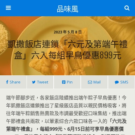
品味風
2023 年 5 月 8 日
凱撒飯店連鎖「六元及第端午禮
盒」六入每組早鳥優惠899元
Share
Tweet
Pin
Mail
SMS
端午節腳步近，各家飯店陸續推出端午粽子早鳥優惠！今
年凱撒飯店連鎖推出了星級飯店品質以親民價格吸客，將
往年端午粽銷售熱賣款及市調最受歡迎口味集結，推出端
午節禮盒共兩款，以葷素綜合六款口味各一入的
「六元及
第端午禮盒」，每組999元、6月15日前可享早鳥優惠價