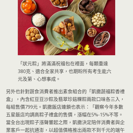
「狀元粽」將滿滿祝福包在裡面，每顆重達
380克、適合全家共享，也期盼所有考生能六
元及第、心想事成。
另外也針對蔬食消費者推出素食組合的「凱撒蔬福粽香禮
盒」，內含紅豆豆沙粽及翡翠珍菇粿粽兩款口味各三入，
每組售價799元。凱撒飯店連鎖也表示：「觀察今年多數
五星飯店均調高粽子禮盒的售價，漲幅在5%-15%不等。
當全台出現粽子漲聲響起之際，凱撒決定陪伴消費者與企
業客戶一起抗通澎，以超值價格推出兩款不到千元的端午