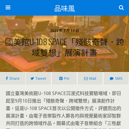
品味風
2023 年 7 月 17 日
國美館U-108 SPACE「殘骸奇聲．跨
域雙想」展演計畫
Share
Tweet
Pin
Mail
SMS
國立臺灣美術館U-108 SPACE沉浸式科技實驗場域，即日
起至9月10日推出「殘骸奇聲．跨域雙想」展演創作計
畫，這是U-108 SPACE首次以公開徵件方式，評選而出的
展演計畫，由電子音樂製作人鄭各均與視覺藝術家邱智群
共同打造的跨領域作品。開幕式由電子音樂組合「三牲獻