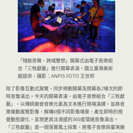
「殘骸奇聲・跨域雙想」開幕式由電子音樂組
合「三牲獻藝」進行開幕表演，國立臺灣美術
館提供，攝影：ANPIS FOTO 王世邦
除了影像互動式展覽，同步規劃開幕及閉幕各2場次的即
時音像演出。今天的開幕表演，由電子音樂組合「三牲獻
藝」，以傳統廟會音樂元素為文本進行現場演繹，並將音
樂連動展覽影像，解構6個不同影像場景，產生即時的視
覺動態變化，呈現更具沈浸感的360度環繞音像演出。
「三牲獻藝」是一個落實風土採集，將電子音樂與臺灣廟