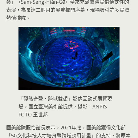
藝」（Sam-Seng-Hiàn-Gē）帶來充滿臺灣民俗儀式性的
表演，為長達二個月的展覽揭開序幕，現場吸引許多民眾
熱情排隊。
「殘骸奇聲・跨域雙想」影像互動式展覽現
場，國立臺灣美術館提供，攝影：ANPIS
FOTO 王世邦
國美館陳貺怡館長表示，2021年底，國美館獲得文化部
「5G文化科技人才培育暨跨域應用計畫」的支持，將原本