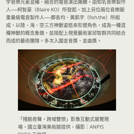
宇音樂元素混種、融合的電音演出團體。由知名音樂製作
人──柯智豪（Blaire KO）所發起，加上另位兩位音樂圈
重量級電音製作人──鄭各均、黃凱宇（fish.the）所組
成，以陸、海、空三方神獸姿態來形塑角色，成為一種混
種神獸的概念象徵，並搭配上視覺藝術家邱智群共同結合
而成的藝術團隊。多次入圍金音獎、金曲獎。
「殘骸奇聲・跨域雙想」影像互動式展覽現
場，國立臺灣美術館提供，攝影：ANPIS