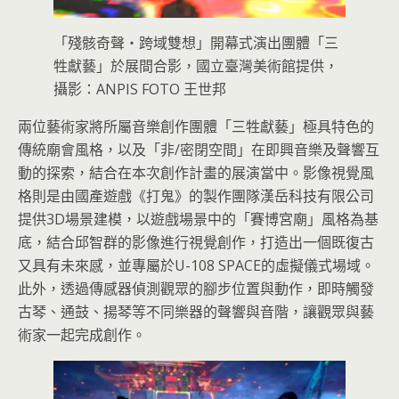
「殘骸奇聲・跨域雙想」開幕式演出團體「三
牲獻藝」於展間合影，國立臺灣美術館提供，
攝影：ANPIS FOTO 王世邦
兩位藝術家將所屬音樂創作團體「三牲獻藝」極具特色的
傳統廟會風格，以及「非/密閉空間」在即興音樂及聲響互
動的探索，結合在本次創作計畫的展演當中。影像視覺風
格則是由國產遊戲《打鬼》的製作團隊漢岳科技有限公司
提供3D場景建模，以遊戲場景中的「賽博宮廟」風格為基
底，結合邱智群的影像進行視覺創作，打造出一個既復古
又具有未來感，並專屬於U-108 SPACE的虛擬儀式場域。
此外，透過傳感器偵測觀眾的腳步位置與動作，即時觸發
古琴、通鼓、揚琴等不同樂器的聲響與音階，讓觀眾與藝
術家一起完成創作。