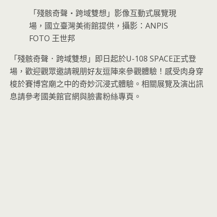
「殘骸奇聲・跨域雙想」影像互動式展覽現
場，國立臺灣美術館提供，攝影：ANPIS
FOTO 王世邦
「殘骸奇聲．跨域雙想」即日起於U-108 SPACE正式登
場，歡迎觀眾邀請親朋好友逗陣來參觀體驗！感受肉身穿
梭於賽博宮廟之中的奇妙沉浸式體驗。相關展覽及演出訊
息請參考國美館官網與臉書粉絲專頁。