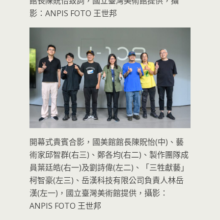
館長陳貺怡致詞，國立臺灣美術館提供，攝
影：ANPIS FOTO 王世邦
開幕式貴賓合影，國美館館長陳貺怡(中)、藝
術家邱智群(右三)、鄭各均(右二)、製作團隊成
員葉廷皓(右一)及劉詩偉(左二)、「三牲獻藝」
柯智豪(左三)、岳漢科技有限公司負責人林岳
漢(左一)，國立臺灣美術館提供，攝影：
ANPIS FOTO 王世邦