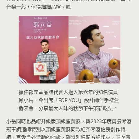
音樂一般，值得細細品嚐。鳳
擔任郭元益品牌代言人邁入第六年的知名演員
鳳小岳，今出席「FOR YOU」設計師伴手禮盒
發表會，分享最大人味的秋節下午茶新吃法。
小岳同時也品嚐升級版頂級蛋黃酥，與2023年度勇氣琴酒
冠軍調酒師特別以頂級蛋黃酥同款紅茶琴酒佐餅創作特
調，喜愛戶外活動的他說，剛特別把配方記起來，下次露