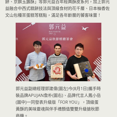
餅、京饌玉露酥」等郭元益百年經典酥皮系列，加上郭元
益融合中西式糕餅技法與頂級食材的花千層、日本柚香佐
文山包種茶蛋糕等糕點，滿足各年齡層的饕客味蕾！
郭元益副總經理郭建偉(圖左)今(8月1日)攜手時
裝品牌APUJAN詹朴(圖右)、品牌代言人鳳小岳
(圖中)一同發表升級版「FOR YOU」，頂級蛋
黃酥的美味靈魂與伴手禮顏值雙雙升級搶秋節
商機。