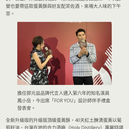
營也要帶這款蛋黃酥與好友配茶佐酒，來場大人味的下午
茶。
擔任郭元益品牌代言人邁入第六年的知名演員
鳳小岳，今出席「FOR YOU」設計師伴手禮盒
發表會。
全新升級版的升級版頂級蛋黃酥，40天紅土醃漬蛋黃以葡
萄籽油、台灣在地的合力酒廠（Holy Distillery）專屬特調