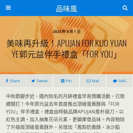
品味風
2023 年 8 月 1 日
美味再升級！APUJAN FOR KUO YUAN
YE郭元益伴手禮盒「FOR YOU」
Share
Tweet
Pin
Mail
SMS
中秋節腳步近，國內知名的月餅禮盒早鳥預購活動，已陸
續開打！今年郭元益去年首度推出頂級蛋黃酥與「FOR
YOU」伴手禮盒，禮盒由時裝品牌APUJAN詹朴操刀，以
紅色主調，加入抽象花朵元素，更顯摩登品味。內容物除
了升級版頂級蛋黃酥外，另增加「鳳梨奶黃酥、冰沙餡