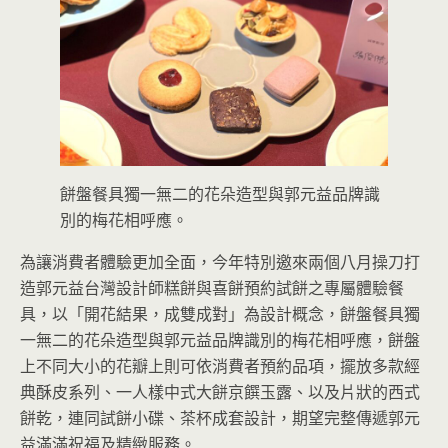
餅盤餐具獨一無二的花朵造型與郭元益品牌識
別的梅花相呼應。
為讓消費者體驗更加全面，今年特別邀來兩個八月操刀打
造郭元益台灣設計師糕餅與喜餅預約試餅之專屬體驗餐
具，以「開花結果，成雙成對」為設計概念，餅盤餐具獨
一無二的花朵造型與郭元益品牌識別的梅花相呼應，餅盤
上不同大小的花瓣上則可依消費者預約品項，擺放多款經
典酥皮系列、一人樣中式大餅京饌玉露、以及片狀的西式
餅乾，連同試餅小碟、茶杯成套設計，期望完整傳遞郭元
益滿滿祝福及精緻服務。