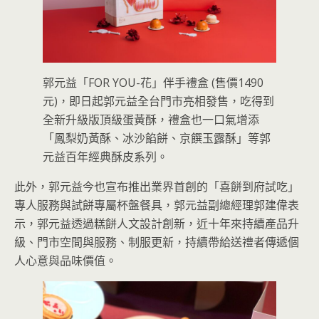
郭元益「FOR YOU-花」伴手禮盒 (售價1490
元)，即日起郭元益全台門市亮相發售，吃得到
全新升級版頂級蛋黃酥，禮盒也一口氣增添
「鳳梨奶黃酥、冰沙餡餅、京饌玉露酥」等郭
元益百年經典酥皮系列。
此外，郭元益今也宣布推出業界首創的「喜餅到府試吃」
專人服務與試餅專屬杯盤餐具，郭元益副總經理郭建偉表
示，郭元益透過糕餅人文設計創新，近十年來持續產品升
級、門市空間與服務、制服更新，持續帶給送禮者傳遞個
人心意與品味價值。