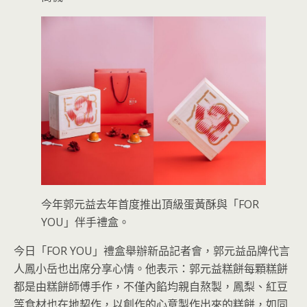
今年郭元益去年首度推出頂級蛋黃酥與「FOR
YOU」伴手禮盒。
今日「FOR YOU」禮盒舉辦新品記者會，郭元益品牌代言
人鳳小岳也出席分享心情。他表示：郭元益糕餅每顆糕餅
都是由糕餅師傅手作，不僅內餡均親自熬製，鳳梨、紅豆
等食材也在地契作，以創作的心意製作出來的糕餅，如同