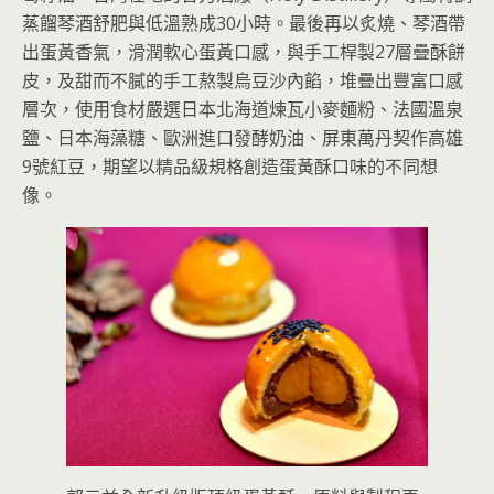
蒸餾琴酒舒肥與低溫熟成30小時。最後再以炙燒、琴酒帶
出蛋黃香氣，滑潤軟心蛋黃口感，與手工桿製27層疊酥餅
皮，及甜而不膩的手工熬製烏豆沙內餡，堆疊出豐富口感
層次，使用食材嚴選日本北海道煉瓦小麥麵粉、法國溫泉
鹽、日本海藻糖、歐洲進口發酵奶油、屏東萬丹契作高雄
9號紅豆，期望以精品級規格創造蛋黃酥口味的不同想
像。