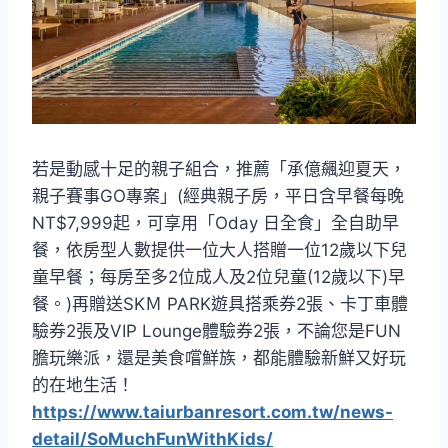
若是動感十足的親子組合，推薦「承億飆迎夏天，
親子賽事GO專案」(經典親子房，平日含早餐每晚
NT$7,999起，可享用「Oday 日全食」全自助早
餐，依房型人數提供一位大人搭贈一位12歲以下兒
童早餐；每房至多2位成人及2位兒童(12歲以下)早
餐。)再贈送SKＭ PARK遊具搭乘券2張、卡丁車體
驗券2張及VIP Lounge體驗券2張，不論您是FUN
膽玩樂派，還是美食嚐鮮族，都能體驗新鮮又好玩
的在地生活！
https://www.taiurbanresort.com.tw/news-
detail/SoMuchFunWithKids/