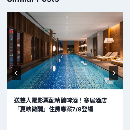
送雙人電影票配精釀啤酒！寒居酒店
「夏映微醺」住房專案7/9登場