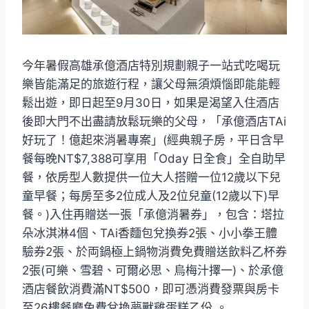
今年暑假高雄承億酒店特別規劃親子一站式吃喝玩
樂皆能滿足的旅遊行程，讓父母無須煩惱即能能輕
鬆出遊，即日起至9月30日，如果是渴望入住酒店
後即大門不出盡請放鬆玩樂的父母，「承億酒店TAi
好玩了！億起來消暑專案」(經典親子房，平日含早
餐每晚NT$7,388可享用「Oday 日全食」全自助早
餐，依房型人數提供一位大人搭贈一位12歲以下兒
童早餐；每房至多2位成人及2位兒童(12歲以下)早
餐。)入住再贈送一張「承億消暑券」，包含：塔拉
朵冰淇淋4個、TAi香麵包兌換券2張、小小拳王體
驗券2張、於両鍋極上鍋物消費免費贈送飲料乙杯券
2張(可樂、雪碧、可爾必思、烏梅汁擇一)、於承億
酒店餐飲消費滿NT$500，即可憑消費發票與房卡
至26樓餐廳免費兌換夢獸雞蛋糕乙份 。