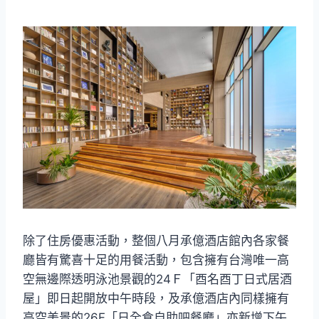
除了住房優惠活動，整個八月承億酒店館內各家餐
廳皆有驚喜十足的用餐活動，包含擁有台灣唯一高
空無邊際透明泳池景觀的24Ｆ「酉名酉丁日式居酒
屋」即日起開放中午時段，及承億酒店內同樣擁有
高空美景的26F「日全食自助吧餐廳」亦新增下午