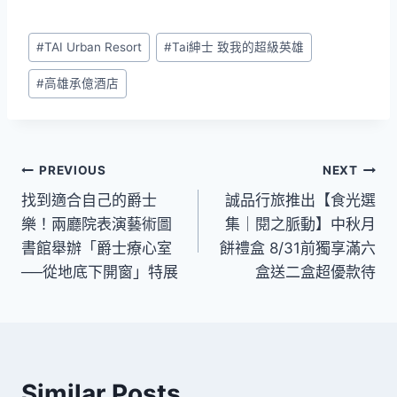
Post
#
TAI Urban Resort
#
Tai紳士 致我的超級英雄
Tags:
#
高雄承億酒店
文
PREVIOUS
NEXT
找到適合自己的爵士
誠品行旅推出【食光選
章
樂！兩廳院表演藝術圖
集｜閱之脈動】中秋月
導
書館舉辦「爵士療心室
餅禮盒 8/31前獨享滿六
──從地底下開窗」特展
盒送二盒超優款待
覽
Similar Posts