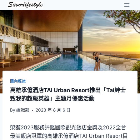
Skip
to
content
國內輕旅
高雄承億酒店TAI Urban Resort推出「Tai紳士
致我的超級英雄」主題月優惠活動
By
編輯部
2023 年 8 月 6 日
榮獲2023服務評鑑國際觀光飯店金獎及2022全台
最美飯店冠軍的高雄承億酒店TAI Urban Resort目