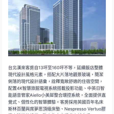
台北漢來客房自13坪至160坪不等，延續飯店整體
現代設計風格元素，搭配大片落地觀景玻璃，簡潔
俐落的現代設計語彙，詮釋寬敞舒適的住宿空間，
配置4K智慧旅館電視系統搭載投影功能、中英日智
能語音管家Aiello小美犀整合環控系統，全面提供直
覺式、個性化的智慧體驗。客房採用英國百年名床
斯林百蘭與席夢思頂級床墊、Nespresso Vertuo膠