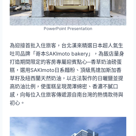
PowerPoint Presentation
為迎接首批入住旅客，台北漢來精選日本超人氣生
吐司品牌「嵜本SAKImoto bakery」，為飯店量身
打造期間限定的客房專屬迎賓點心─香草奶油磅蛋
糕，選用SAKImoto日系麵粉、頂級馬達加斯加香
草籽及紐西蘭天然奶油，以古法製作的日曬鹽並提
高奶油比例，使蛋糕呈現潤澤綿密、香濃不膩口
感，向每位入住旅客傳遞源自南台灣的熱情款待與
初心。