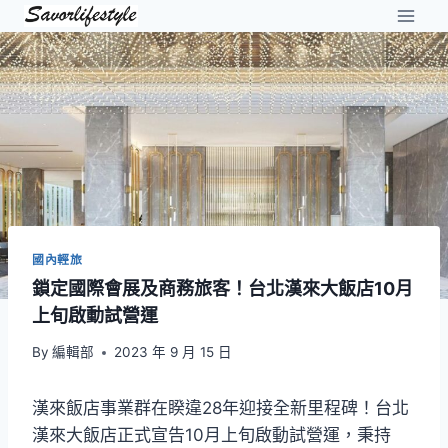
Skip
to
content
國內輕旅
鎖定國際會展及商務旅客！台北漢來大飯店10月
上旬啟動試營運
By
編輯部
2023 年 9 月 15 日
漢來飯店事業群在睽違28年迎接全新里程碑！台北
漢來大飯店正式宣告10月上旬啟動試營運，秉持