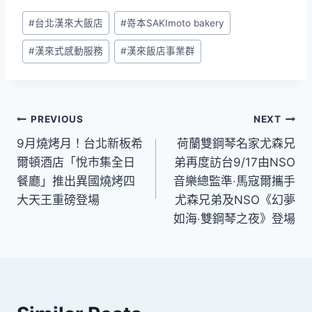
Post
#
台北漢來大飯店
#
嵜本SAKImoto bakery
Tags:
#
漢來式感動服務
#
漢來飯店事業群
文
PREVIOUS
NEXT
9月燒烤月！台北新板希
荷蘭雙鋼琴名家尤森兄
章
爾頓酒店「悅市集全日
弟再度訪台9/17由NSO
導
餐廳」推出異國燒烤四
音樂總監準‧馬寇爾攜手
大天王重磅登場
尤森兄弟及NSO《幻夢
覽
如海‧雙鋼琴之夜》登場