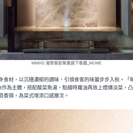
MMHG 湘樂餐飲集團旗下餐廳_MUME
令食材，以沉穩濃郁的調味，引領食客的味蕾步步入秋。「每日
鮮魚作為主體，搭配酸菜魚湯，點綴時蘿油再放上煙燻淡菜，
茴香頭，為菜式增添口感層次。