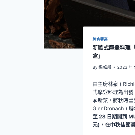
美食饗宴
新歐式摩登料理「
盒」
By
編輯部
2023 年 
由主廚林泉 ( Ric
式摩登料理為出發
季新菜，將秋時豐美
GlenDronac
至 28 日期間到 M
元)，在中秋佳節