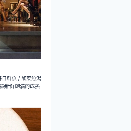
鮮魚 / 酸菜魚湯
凸顯新鮮飽滿的成熟