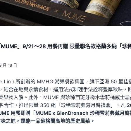
MUME」9/21～28 用餐再贈 限量聯名款格蘭多納「
9 月 18 日
hie Lin ) 所創辦的 MMHG 湘樂餐飲集團，旗下亞洲 50 最
，結合在地與永續食材，運用法式料理手法詮釋豐厚秋味，
果物入饌。此外，MUME 與珍稀西班牙橡木雪莉桶威士忌品
h ) 聯名合作，推出限量 350 組「珍稀雪莉典藏月餅禮盒」，凡
2
UME 用餐即贈「MUME x GlenDronach 珍稀雪莉典藏月餅
賞味之餘，還能一品蘇格蘭高地的歷史風華。