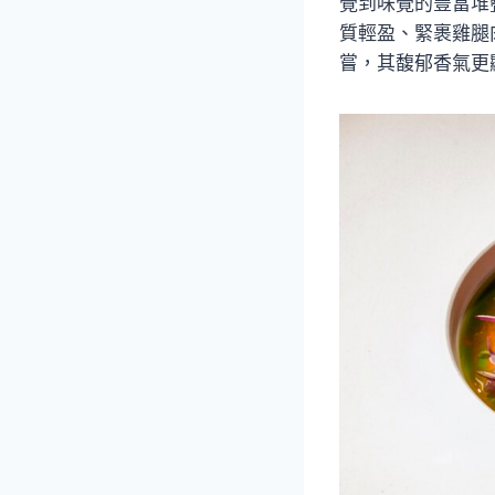
覺到味覺的豐富堆疊
質輕盈、緊裹雞腿
嘗，其馥郁香氣更