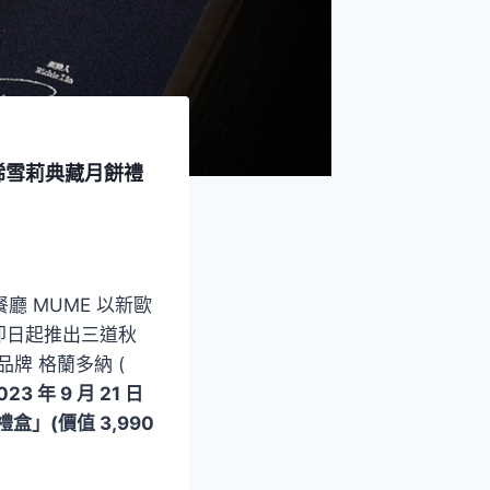
珍稀雪莉典藏月餅禮
佳餐廳 MUME 以新歐
即日起推出三道秋
牌 格蘭多納 (
023 年 9 月 21 日
禮盒」(價值 3,990