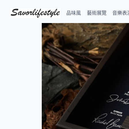
Skip
to
品味風
藝術展覽
音樂表
content