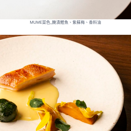
MUME菜色_醃漬鰹魚、紫蘇梅、香料油