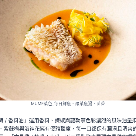
MUME菜色_每日鮮魚、酸菜魚湯、茴香
蘇梅 / 香料油」運用香料、辣椒與蘿勒等色彩濃烈的風味油
、紫蘇梅與洛神花擁有優雅酸度，每一口都保有潤滑且清爽