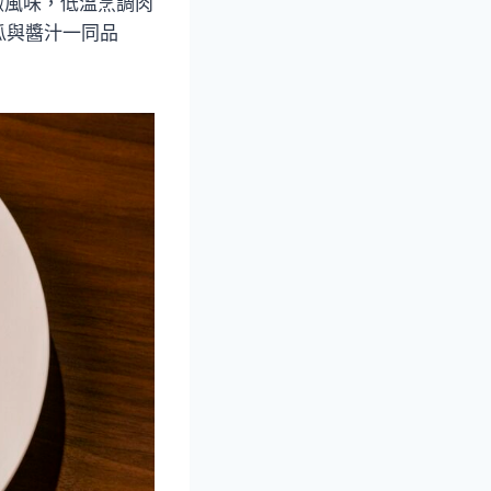
細緻風味，低溫烹調肉
瓜與醬汁一同品