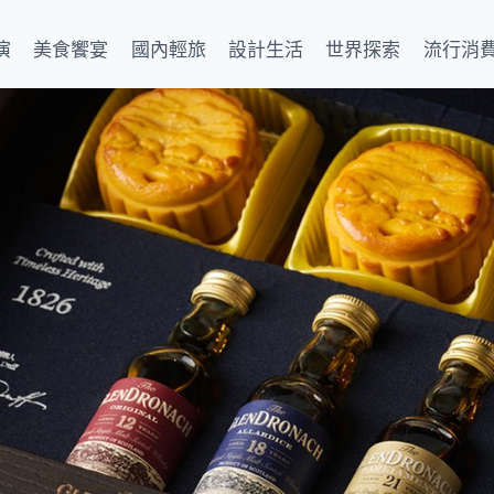
演
美食饗宴
國內輕旅
設計生活
世界探索
流行消