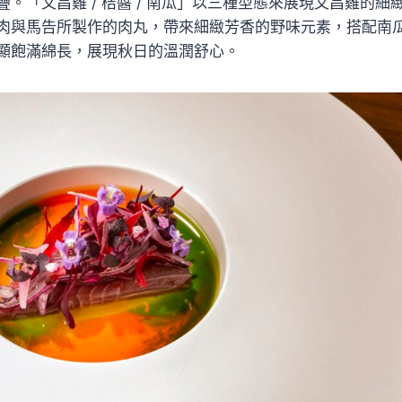
。「文昌雞 / 桔醬 / 南瓜」以三種型態來展現文昌雞的
肉與馬告所製作的肉丸，帶來細緻芳香的野味元素，搭配南
顯飽滿綿長，展現秋日的溫潤舒心。