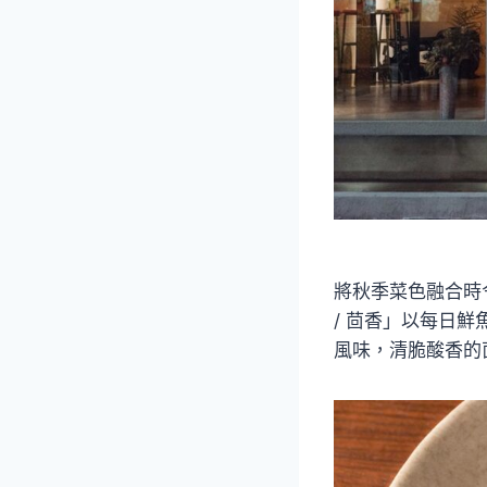
將秋季菜色融合時
/ 茴香」以每日
風味，清脆酸香的