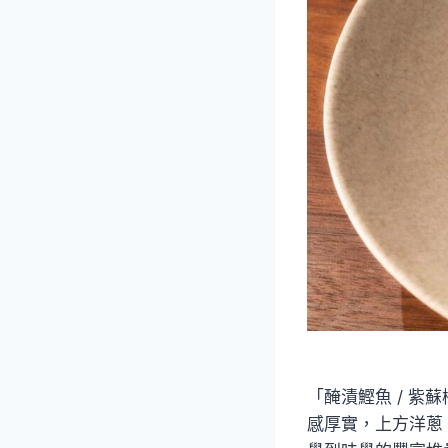
「醃漬鰹魚 / 紫
感厚實，上方洋蔥