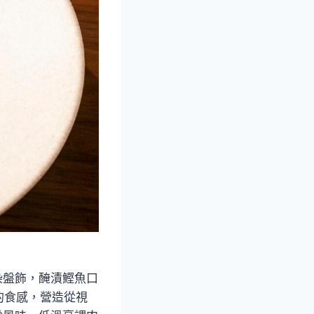
暈染盤飾，醃漬鰹魚口
的食感，營造從視