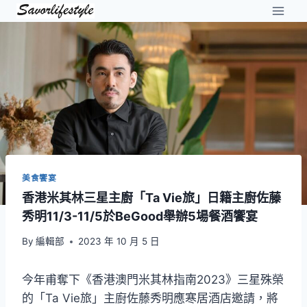
Skip
to
content
美食饗宴
香港米其林三星主廚「Ta Vie旅」日籍主廚佐藤
秀明11/3-11/5於BeGood舉辦5場餐酒饗宴
By
編輯部
2023 年 10 月 5 日
今年甫奪下《香港澳門米其林指南2023》三星殊榮
的「Ta Vie旅」主廚佐藤秀明應寒居酒店邀請，將