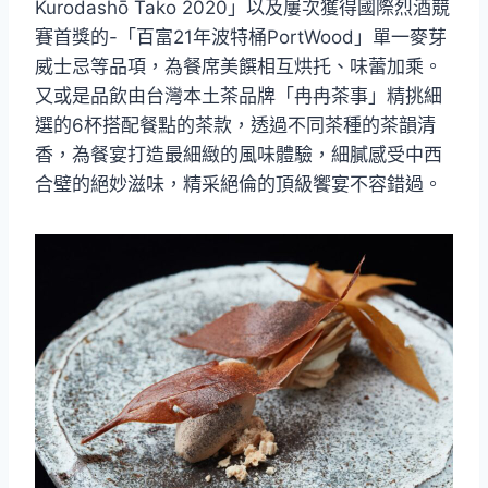
Kurodashō Tako 2020」以及屢次獲得國際烈酒競
賽首獎的-「百富21年波特桶PortWood」單一麥芽
威士忌等品項，為餐席美饌相互烘托、味蕾加乘。
又或是品飲由台灣本土茶品牌「冉冉茶事」精挑細
選的6杯搭配餐點的茶款，透過不同茶種的茶韻清
香，為餐宴打造最細緻的風味體驗，細膩感受中西
合璧的絕妙滋味，精采絕倫的頂級饗宴不容錯過。