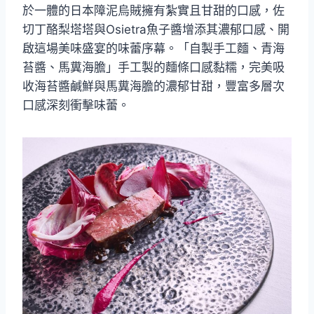
於一體的日本障泥烏賊擁有紮實且甘甜的口感，佐
切丁酪梨塔塔與Osietra魚子醬增添其濃郁口感、開
啟這場美味盛宴的味蕾序幕。「自製手工麵、青海
苔醬、馬糞海膽」手工製的麵條口感黏糯，完美吸
收海苔醬鹹鮮與馬糞海膽的濃郁甘甜，豐富多層次
口感深刻衝擊味蕾。