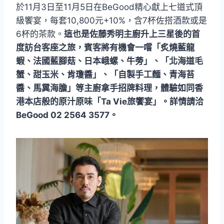
於11月3日至11月5日在BeGood精心獻上七道式頂
級饗宴，每套10,800元+10%，含7杯佐搭酒款或是
6杯的茶款。
這也是佐藤秀明主廚升上三星後的首
度訪台客座之旅，賓客將有機會一嚐「炙燒藍龍
蝦、法國藍腳菇、日本峨螺、牛蒡」、「北海道毛
蟹、甜玉米、肯瓊醬」、「自製手工麵、青海苔
醬、馬糞海膽」等主廚拿手招牌料理，體驗如同香
港本店般的原汁原味「Ta Vie旅饗宴」。詳情請洽
BeGood 02 2564 3577。