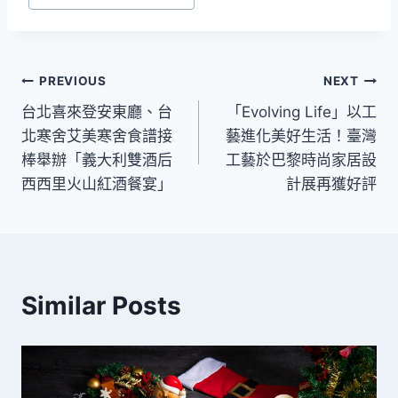
文
PREVIOUS
NEXT
台北喜來登安東廳、台
「Evolving Life」以工
章
北寒舍艾美寒舍食譜接
藝進化美好生活！臺灣
導
棒舉辦「義大利雙酒后
工藝於巴黎時尚家居設
西西里火山紅酒餐宴」
計展再獲好評
覽
Similar Posts