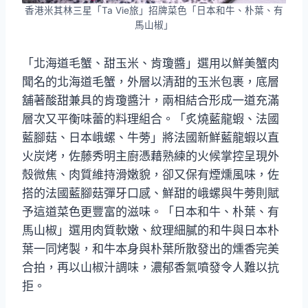
香港米其林三星「Ta Vie旅」招牌菜色「日本和牛、朴葉、有
馬山椒」
「北海道毛蟹、甜玉米、肯瓊醬」選用以鮮美蟹肉
聞名的北海道毛蟹，外層以清甜的玉米包裹，底層
舖著酸甜兼具的肯瓊醬汁，兩相結合形成一道充滿
層次又平衡味蕾的料理組合。「炙燒藍龍蝦、法國
藍腳菇、日本峨螺、牛蒡」將法國新鮮藍龍蝦以直
火炭烤，佐藤秀明主廚憑藉熟練的火候掌控呈現外
殼微焦、肉質維持滑嫩貌，卻又保有煙燻風味，佐
搭的法國藍腳菇彈牙口感、鮮甜的峨螺與牛蒡則賦
予這道菜色更豐富的滋味。「日本和牛、朴葉、有
馬山椒」選用肉質軟嫩、紋理細膩的和牛與日本朴
葉一同烤製，和牛本身與朴葉所散發出的燻香完美
合拍，再以山椒汁調味，濃郁香氣噴發令人難以抗
拒。