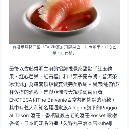
香港米其林三星「Ta Vie旅」招牌菜色「紅玉蘋果、紅心芭
樂、紅石榴」
最後以佐藤秀明主廚的招牌視覺系甜點「紅玉蘋
果、紅心芭樂、紅石榴」和「栗子蒙布朗、普洱茶
冰淇淋」為這套頂級饗宴做完美收尾。餐席間搭配7
杯佐搭的酒款，是與亞洲最大規模葡萄酒商
ENOTECA和The Balvenie百富共同挑選的酒款，
其中有義大利知名釀酒家族Allegrini旗下的Poggio
al Tesoro酒莊、香檳區最古老的酒莊Gosset 歌榭
香檳、日本的知名酒造「久野九平治本店Kuheiji