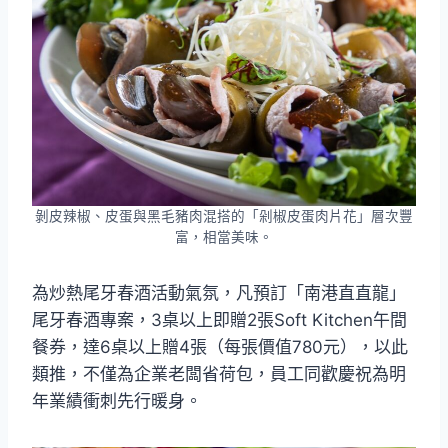
剝皮辣椒、皮蛋與黑毛豬肉混搭的「剁椒皮蛋肉片花」層次豐
富，相當美味。
為炒熱尾牙春酒活動氣氛，凡預訂「南港直直龍」
尾牙春酒專案，3桌以上即贈2張Soft Kitchen午間
餐券，達6桌以上贈4張（每張價值780元），以此
類推，不僅為企業老闆省荷包，員工同歡慶祝為明
年業績衝刺先行暖身。