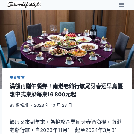
Skip
to
content
美食饗宴
滿額再贈午餐券！南港老爺行旅尾牙春酒早鳥優
惠中式桌菜每桌16,800元起
By
編輯部
2023 年 10 月 23 日
轉眼又來到年末，為搶攻企業尾牙春酒商機，南港
老爺行旅，自2023年11月1日起至2024年3月31日