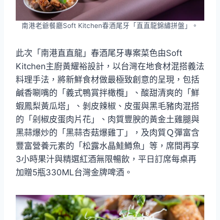
南港老爺餐廳Soft Kitchen春酒尾牙「直直龍錦繡拼盤」。
此次「南港直直龍」春酒尾牙專案菜色由Soft
Kitchen主廚黃耀裕設計，以台灣在地食材混搭義法
料理手法，將新鮮食材做最極致創意的呈現，包括
鹹香唰嘴的「義式鴨賞拌橄欖」、酸甜清爽的「鮮
蝦鳳梨黃瓜塔」、剝皮辣椒、皮蛋與黑毛豬肉混搭
的「剁椒皮蛋肉片花」、肉質豐腴的黃金土雞腿與
黑蒜爆炒的「黑蒜杏菇爆雞丁」，及肉質Ｑ彈富含
豐富營養元素的「松露水晶鮭鱒魚」等，席間再享
3小時果汁與精選紅酒無限暢飲，平日訂席每桌再
加贈5瓶330ML台灣金牌啤酒。