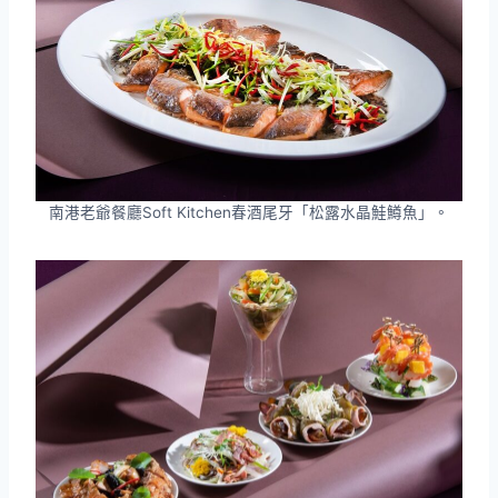
南港老爺餐廳Soft Kitchen春酒尾牙「松露水晶鮭鱒魚」。