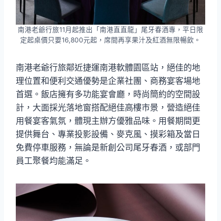
南港老爺行旅11月起推出「南港直直龍」尾牙春酒專，平日限
定起桌價只要16,800元起，席間再享果汁及紅酒無限暢飲。
南港老爺行旅鄰近捷運南港軟體園區站，絕佳的地
理位置和便利交通優勢是企業社團、商務宴客場地
首選。飯店擁有多功能宴會廳，時尚簡約的空間設
計，大面採光落地窗搭配絕佳高樓市景，營造絕佳
用餐宴客氣氛，體現主辦方優雅品味。用餐期間更
提供舞台、專業投影設備、麥克風、摸彩箱及當日
免費停車服務，無論是新創公司尾牙春酒，或部門
員工聚餐均能滿足。