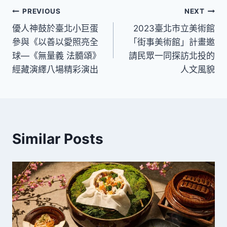
文
PREVIOUS
NEXT
優人神鼓於臺北小巨蛋
2023臺北市立美術館
章
參與《以善以愛照亮全
「街事美術館」計畫邀
導
球—《無量義 法髓頌》
請民眾一同探訪北投的
經藏演繹八場精彩演出
人文風貌
覽
Similar Posts