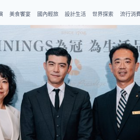
演
美食饗宴
國內輕旅
設計生活
世界探索
流行消