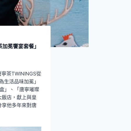
茶加冕饗宴套餐」
茶TWININGS從
、為生活品味加冕」
耀禮盒」、「唐寧璀璨
大飯店，獻上與皇
分享他多年來對唐