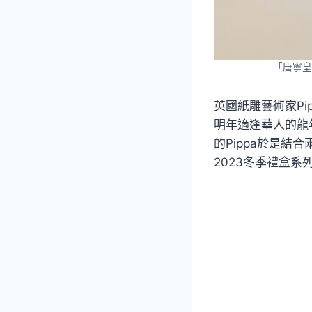
「唐寧皇
英國紙雕藝術家Pi
明年適逢華人的龍
的Pippa於是
2023冬季禮盒