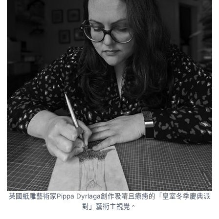
英國紙雕藝術家Pippa Dyrlaga創作吸睛且療癒的「皇室冬季慶典派
對」藝術主視覺。