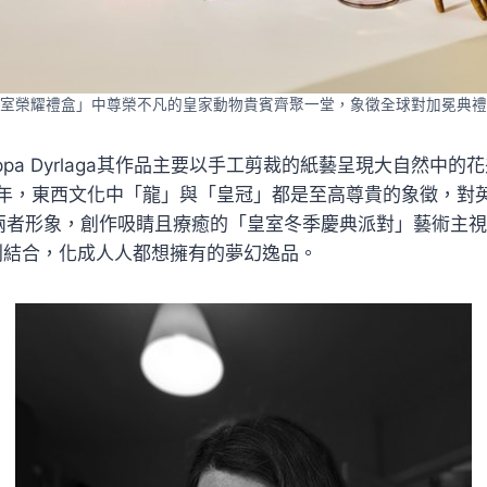
室榮耀禮盒」中尊榮不凡的皇家動物貴賓齊聚一堂，象徵全球對加冕典禮
ppa Dyrlaga其作品主要以手工剪裁的紙藝呈現大自然中
年，東西文化中「龍」與「皇冠」都是至高尊貴的象徵，對
結合兩者形象，創作吸睛且療癒的「皇室冬季慶典派對」藝術主
系列結合，化成人人都想擁有的夢幻逸品。