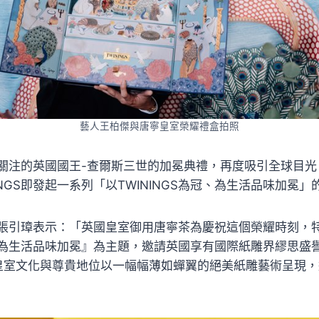
藝人王柏傑與唐寧皇室榮耀禮盒拍照
關注的英國國王-查爾斯三世的加冕典禮，再度吸引全球目光
INGS即發起一系列「以TWININGS為冠、為生活品味加冕
張引璋表示：「英國皇室御用唐寧茶為慶祝這個榮耀時刻，
冠、為生活品味加冕』為主題，邀請英國享有國際紙雕界繆思盛譽的
將英國皇室文化與尊貴地位以一幅幅薄如蟬翼的絕美紙雕藝術呈現