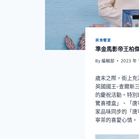
美食饗宴
準金馬影帝王柏傑
By
編輯部
2023 年 
歲末之際，街上充滿
英國國王-查爾斯
的慶祝活動。特別邀
驚喜禮盒」、「唐
家品味同步的「唐
寧茶的喜愛心情。