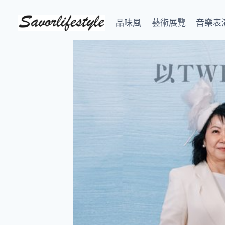
Skip
to
品味風
藝術展覽
音樂表
content