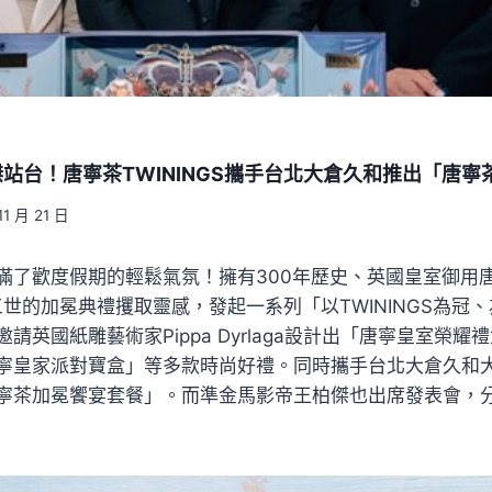
站台！唐寧茶TWININGS攜手台北大倉久和推出「唐寧
11 月 21 日
了歡度假期的輕鬆氣氛！擁有300年歷史、英國皇室御用唐寧
三世的加冕典禮攫取靈感，發起一系列「以TWININGS為冠
請英國紙雕藝術家Pippa Dyrlaga設計出「唐寧皇室榮
寧皇家派對寶盒」等多款時尚好禮。同時攜手台北大倉久和
寧茶加冕饗宴套餐」。而準金馬影帝王柏傑也出席發表會，