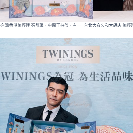
台灣香港總經理 張引璋、中間王柏傑、右一 _台北大倉久和大飯店 總經