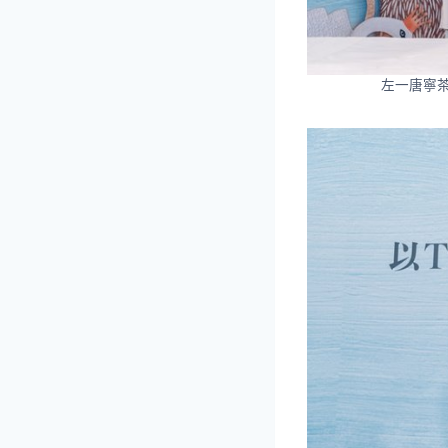
左一唐寧茶